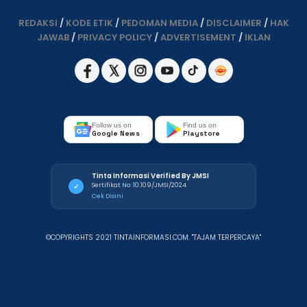
REDAKSI
/
KODE ETIK
/
PEDOMAN MEDIA
/
DISCLAIMER
/
HAK
JAWAB
/
PRIVACY POLICY
/
ADVERTISEMENT
/
IKLAN
Follow us on
Find us on
Google News
Playstore
Tinta Informasi Verified By JMSI
Sertifikat No: 10.109/JMSI/2024
✓
Cek Disini
©COPYRIGHTS 2021 TINTAINFORMASI.COM. "TAJAM TERPERCAYA"