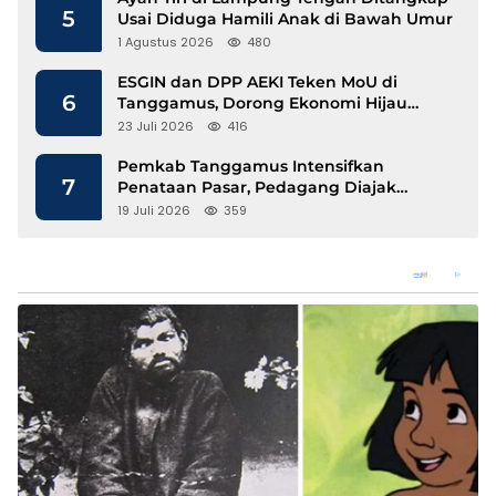
5
Usai Diduga Hamili Anak di Bawah Umur
1 Agustus 2026
480
ESGIN dan DPP AEKI Teken MoU di
6
Tanggamus, Dorong Ekonomi Hijau
Berbasis Kopi dan Perdagangan Karbon
23 Juli 2026
416
Pemkab Tanggamus Intensifkan
7
Penataan Pasar, Pedagang Diajak
Tempati Pasar Modern Talang Padang
19 Juli 2026
359