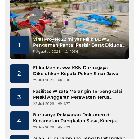
Viral Proyek 22 milyar Milik BBWS
1
Pengaman Pantai Pesisir Barat Diduga
Gunakan Besi Banci
5 Agustus 2026
1036
Etika Mahasiswa KKN Darmajaya
2
Dikeluhkan Kepala Pekon Sinar Jawa
25 Juli 2026
706
Fasilitas Wisata Merangin Terbengkalai
3
Meski Anggaran Perawatan Terus
Mengalir
22 Juli 2026
677
Buruknya Pelayanan Dokumen di
4
Kecamatan Pangkalan Susu, Kinerja
Disdukcapil Langkat Disorot
22 Juli 2026
523
Ayah Tiri di Lampung Tengah Ditangkap