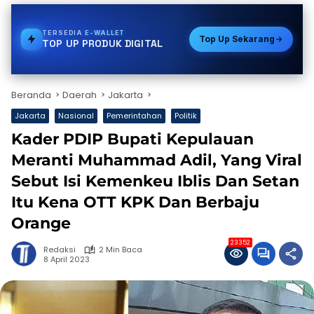
TERSEDIA
GAS
Top Up Sekarang
TOP UP PRODUK DIGITAL
Beranda
Daerah
Jakarta
Jakarta
Nasional
Pemerintahan
Politik
Kader PDIP Bupati Kepulauan
Meranti Muhammad Adil, Yang Viral
Sebut Isi Kemenkeu Iblis Dan Setan
Itu Kena OTT KPK Dan Berbaju
Orange
23352
Redaksi
2 Min Baca
8 April 2023