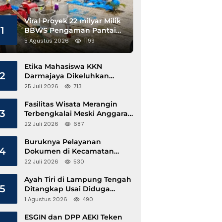
Viral Proyek 22 milyar Milik
1
BBWS Pengaman Pantai
Pesisir Barat Diduga
5 Agustus 2026
1199
Gunakan Besi Banci
Etika Mahasiswa KKN
2
Darmajaya Dikeluhkan
Kepala Pekon Sinar Jawa
25 Juli 2026
713
Fasilitas Wisata Merangin
3
Terbengkalai Meski Anggaran
Perawatan Terus Mengalir
22 Juli 2026
687
Buruknya Pelayanan
4
Dokumen di Kecamatan
Pangkalan Susu, Kinerja
22 Juli 2026
530
Disdukcapil Langkat Disorot
Ayah Tiri di Lampung Tengah
5
Ditangkap Usai Diduga
Hamili Anak di Bawah Umur
1 Agustus 2026
490
ESGIN dan DPP AEKI Teken