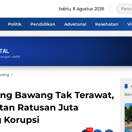
Sabtu, 8 Agustus 2026
Politik
Pendidikan
Advetorial
Kesehatan
V
TAL
tungan detik
wang
ng Bawang Tak Terawat,
Beri
an Ratusan Juta
 Korupsi
419