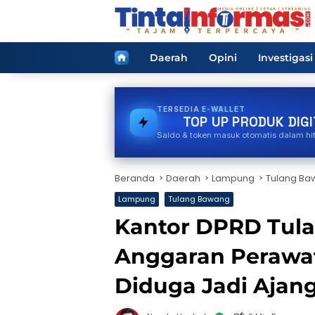
Langsung
ke
konten
Home
Daerah
Opini
Investigasi
TERSEDIA
TOKEN PLN
TOP UP PRODUK DIGI
Saldo & token masuk otomatis dalam hi
Beranda
Daerah
Lampung
Tulang Ba
Lampung
Tulang Bawang
Kantor DPRD Tula
Anggaran Perawat
Diduga Jadi Ajang