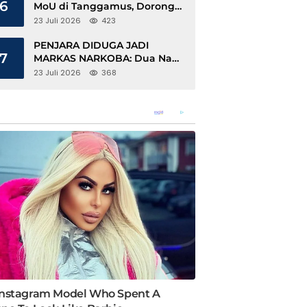
6
MoU di Tanggamus, Dorong
Ekonomi Hijau Berbasis Kopi
23 Juli 2026
423
dan Perdagangan Karbon
PENJARA DIDUGA JADI
7
MARKAS NARKOBA: Dua Napi
Rajabasa Bebas Gunakan HP,
23 Juli 2026
368
Muncul Dugaan Keterlibatan
Oknum Petugas