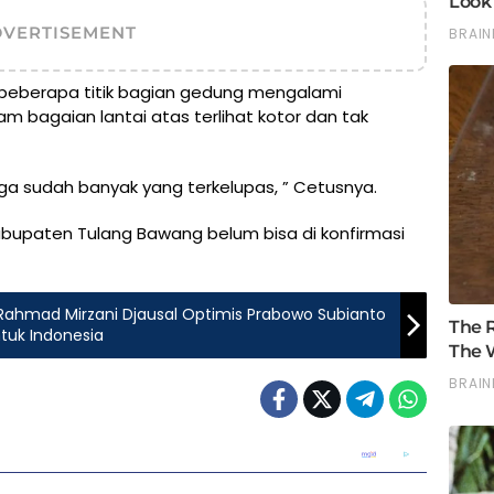
DVERTISEMENT
i beberapa titik bagian gedung mengalami
am bagaian lantai atas terlihat kotor dan tak
juga sudah banyak yang terkelupas, ” Cetusnya.
bupaten Tulang Bawang belum bisa di konfirmasi
ahmad Mirzani Djausal Optimis Prabowo Subianto
uk Indonesia