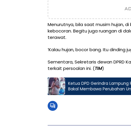
A
Menurutnya, bila saat musim hujan, d
kebocoran. Begitu juga ruangan di dal
terawat.
‘Kalau hujan, bocor bang. Itu dinding 
Sementara, Sekretaris dewan DPRD Ka
terkait persoalan ini. (
TIM
)
Ketua DPD Gerindra Lampung R
Bakal Membawa Perubahan Unt