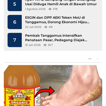
5
Usai Diduga Hamili Anak di Bawah Umur
1 Agustus 2026
478
ESGIN dan DPP AEKI Teken MoU di
6
Tanggamus, Dorong Ekonomi Hijau
Berbasis Kopi dan Perdagangan Karbon
23 Juli 2026
415
Pemkab Tanggamus Intensifkan
7
Penataan Pasar, Pedagang Diajak
Tempati Pasar Modern Talang Padang
19 Juli 2026
357