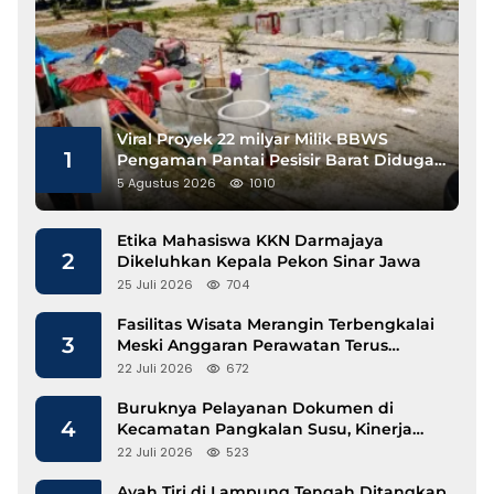
Viral Proyek 22 milyar Milik BBWS
1
Pengaman Pantai Pesisir Barat Diduga
Gunakan Besi Banci
5 Agustus 2026
1010
Etika Mahasiswa KKN Darmajaya
2
Dikeluhkan Kepala Pekon Sinar Jawa
25 Juli 2026
704
Fasilitas Wisata Merangin Terbengkalai
3
Meski Anggaran Perawatan Terus
Mengalir
22 Juli 2026
672
Buruknya Pelayanan Dokumen di
4
Kecamatan Pangkalan Susu, Kinerja
Disdukcapil Langkat Disorot
22 Juli 2026
523
Ayah Tiri di Lampung Tengah Ditangkap