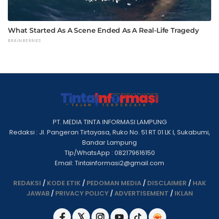
PT. MEDIA TINTA INFORMASI LAMPUNG
Redaksi : Jl. Pangeran Tirtayasa, Ruko No. 51 RT 01 LK I, Sukabumi,
Bandar Lampung
Tlp/WhatsApp : 082179616150
Email: Tintainformasi2@gmail.com
REDAKSI
/
KODE ETIK
/
PEDOMAN MEDIA
/
DISCLAIMER
/
HAK
JAWAB
/
PRIVACY POLICY
/
ADVERTISEMENT
/
IKLAN