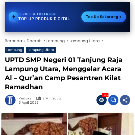
TERSEDIA
STREAMING
Top Up Sekarang
TOP UP PRODUK DIGITAL
Beranda
Daerah
Lampung
Lampung Utara
Lampung
Lampung Utara
UPTD SMP Negeri 01 Tanjung Raja
Lampung Utara, Menggelar Acara
Al – Qur’an Camp Pesantren Kilat
Ramadhan
195
Redaksi
2 Min Baca
3 April 2023