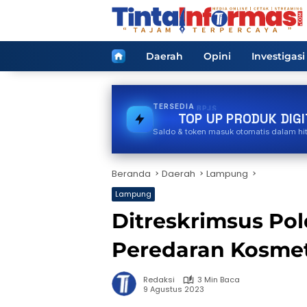
Langsung
ke
konten
Home
Daerah
Opini
Investigasi
TERSEDIA
BPJS
TOP UP PRODUK DIGI
Saldo & token masuk otomatis dalam hi
Beranda
Daerah
Lampung
Lampung
Ditreskrimsus P
Peredaran Kosmet
Redaksi
3 Min Baca
9 Agustus 2023