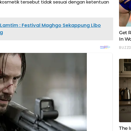
osmetik tersebut tidak sesuai dengan ketentuan
 Lamtim : Festival Maghgo Sekappung Libo
ng