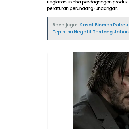
Kegiatan usaha perdagangan produk k
peraturan perundang-undangan.
Baca juga:
Kasat Binmas Polres
Tepis Isu Negatif Tentang Jabu