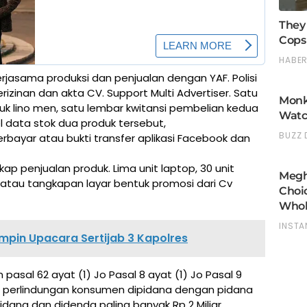
kerjasama produksi dan penjualan dengan YAF. Polisi
rizinan dan akta CV. Support Multi Advertiser. Satu
uk lino men, satu lembar kwitansi pembelian kedua
l data stok dua produk tersebut,
rbayar atau bukti transfer aplikasi Facebook dan
p penjualan produk. Lima unit laptop, 30 unit
atau tangkapan layar bentuk promosi dari Cv
pin Upacara Sertijab 3 Kapolres
asal 62 ayat (1) Jo Pasal 8 ayat (1) Jo Pasal 9
ng perlindungan konsumen dipidana dengan pidana
idana dan didenda paling banyak Rp 2 Miliar.