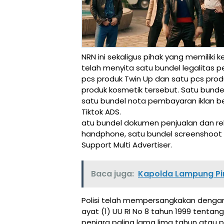
NRN ini sekaligus pihak yang memiliki 
telah menyita satu bundel legalitas pe
pcs produk Twin Up dan satu pcs prod
produk kosmetik tersebut. Satu bunde
satu bundel nota pembayaran iklan be
Tiktok ADS.
atu bundel dokumen penjualan dan reka
handphone, satu bundel screenshoot 
Support Multi Advertiser.
Baca juga:
Kapolda Lampung Pim
Polisi telah mempersangkakan dengan p
ayat (1) UU RI No 8 tahun 1999 tenta
penjara paling lama lima tahun atau p