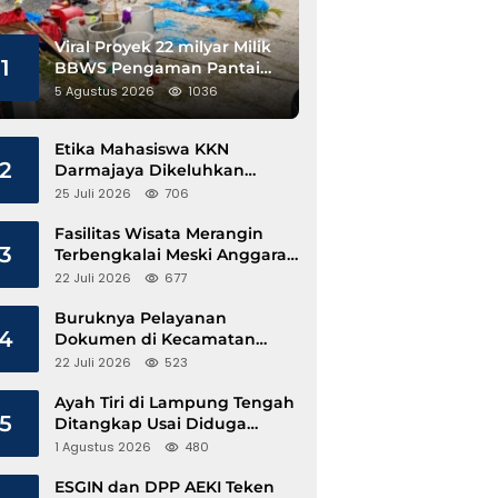
Viral Proyek 22 milyar Milik
1
BBWS Pengaman Pantai
Pesisir Barat Diduga
5 Agustus 2026
1036
Gunakan Besi Banci
Etika Mahasiswa KKN
2
Darmajaya Dikeluhkan
Kepala Pekon Sinar Jawa
25 Juli 2026
706
Fasilitas Wisata Merangin
3
Terbengkalai Meski Anggaran
Perawatan Terus Mengalir
22 Juli 2026
677
Buruknya Pelayanan
4
Dokumen di Kecamatan
Pangkalan Susu, Kinerja
22 Juli 2026
523
Disdukcapil Langkat Disorot
Ayah Tiri di Lampung Tengah
5
Ditangkap Usai Diduga
Hamili Anak di Bawah Umur
1 Agustus 2026
480
ESGIN dan DPP AEKI Teken