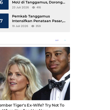
6
MoU di Tanggamus, Dorong
Ekonomi Hijau Berbasis Kopi
23 Juli 2026
416
dan Perdagangan Karbon
Pemkab Tanggamus
7
Intensifkan Penataan Pasar,
Pedagang Diajak Tempati
19 Juli 2026
359
Pasar Modern Talang Padang