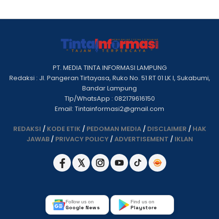
PT. MEDIA TINTA INFORMASI LAMPUNG
Redaksi : Jl. Pangeran Tirtayasa, Ruko No. 51 RT 01 LK I, Sukabumi,
Bandar Lampung
Tlp/WhatsApp : 082179616150
Email: Tintainformasi2@gmail.com
REDAKSI
/
KODE ETIK
/
PEDOMAN MEDIA
/
DISCLAIMER
/
HAK
JAWAB
/
PRIVACY POLICY
/
ADVERTISEMENT
/
IKLAN
Follow us on
Find us on
Google News
Playstore