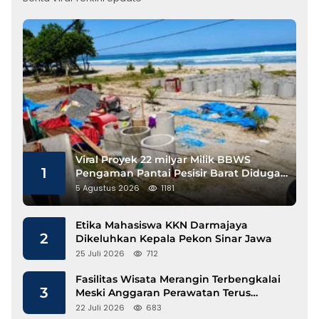
Viral Proyek 22 milyar Milik BBWS
1
Pengaman Pantai Pesisir Barat Diduga
Gunakan Besi Banci
5 Agustus 2026
1181
Etika Mahasiswa KKN Darmajaya
2
Dikeluhkan Kepala Pekon Sinar Jawa
25 Juli 2026
712
Fasilitas Wisata Merangin Terbengkalai
3
Meski Anggaran Perawatan Terus
Mengalir
22 Juli 2026
683