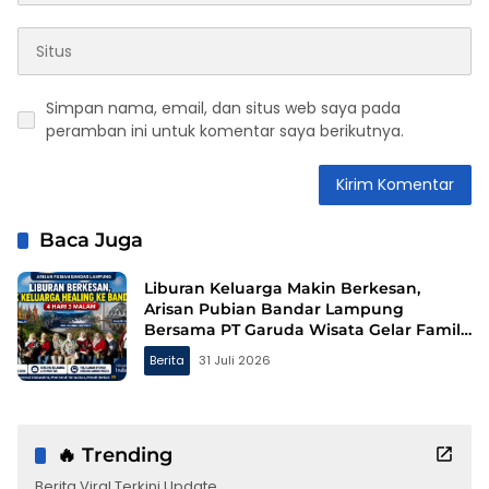
Simpan nama, email, dan situs web saya pada
peramban ini untuk komentar saya berikutnya.
Baca Juga
Liburan Keluarga Makin Berkesan,
Arisan Pubian Bandar Lampung
Bersama PT Garuda Wisata Gelar Family
Gathering ke Bandung
Berita
31 Juli 2026
🔥 Trending
Berita Viral Terkini Update