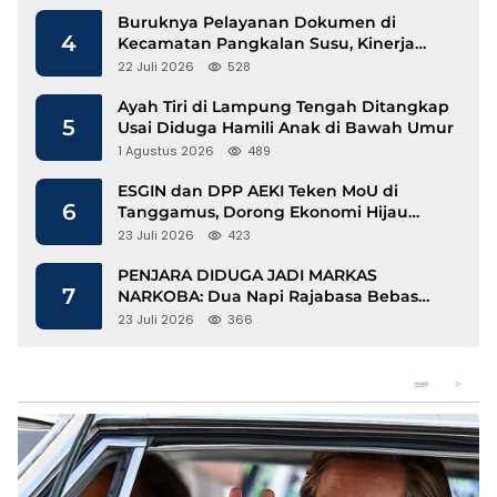
Buruknya Pelayanan Dokumen di
4
Kecamatan Pangkalan Susu, Kinerja
Disdukcapil Langkat Disorot
22 Juli 2026
528
Ayah Tiri di Lampung Tengah Ditangkap
5
Usai Diduga Hamili Anak di Bawah Umur
1 Agustus 2026
489
ESGIN dan DPP AEKI Teken MoU di
6
Tanggamus, Dorong Ekonomi Hijau
Berbasis Kopi dan Perdagangan Karbon
23 Juli 2026
423
PENJARA DIDUGA JADI MARKAS
7
NARKOBA: Dua Napi Rajabasa Bebas
Gunakan HP, Muncul Dugaan
23 Juli 2026
366
Keterlibatan Oknum Petugas