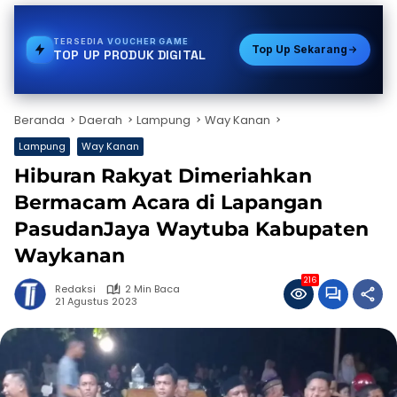
TERSEDIA
STREAMING
Top Up Sekarang
TOP UP PRODUK DIGITAL
Beranda
Daerah
Lampung
Way Kanan
Lampung
Way Kanan
Hiburan Rakyat Dimeriahkan
Bermacam Acara di Lapangan
PasudanJaya Waytuba Kabupaten
Waykanan
216
Redaksi
2 Min Baca
21 Agustus 2023