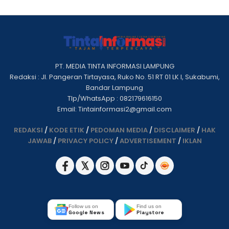
PT. MEDIA TINTA INFORMASI LAMPUNG
Redaksi : Jl. Pangeran Tirtayasa, Ruko No. 51 RT 01 LK I, Sukabumi,
Bandar Lampung
Tlp/WhatsApp : 082179616150
Email: Tintainformasi2@gmail.com
REDAKSI
/
KODE ETIK
/
PEDOMAN MEDIA
/
DISCLAIMER
/
HAK
JAWAB
/
PRIVACY POLICY
/
ADVERTISEMENT
/
IKLAN
Follow us on
Find us on
Google News
Playstore