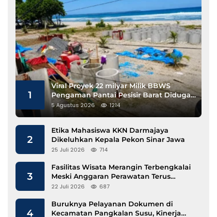
Viral Proyek 22 milyar Milik BBWS
1
Pengaman Pantai Pesisir Barat Diduga
Gunakan Besi Banci
5 Agustus 2026
1214
Etika Mahasiswa KKN Darmajaya
2
Dikeluhkan Kepala Pekon Sinar Jawa
25 Juli 2026
714
Fasilitas Wisata Merangin Terbengkalai
3
Meski Anggaran Perawatan Terus
Mengalir
22 Juli 2026
687
Buruknya Pelayanan Dokumen di
4
Kecamatan Pangkalan Susu, Kinerja