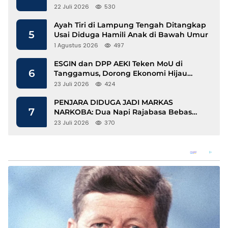
Disdukcapil Langkat Disorot
22 Juli 2026
530
Ayah Tiri di Lampung Tengah Ditangkap
5
Usai Diduga Hamili Anak di Bawah Umur
1 Agustus 2026
497
ESGIN dan DPP AEKI Teken MoU di
6
Tanggamus, Dorong Ekonomi Hijau
Berbasis Kopi dan Perdagangan Karbon
23 Juli 2026
424
PENJARA DIDUGA JADI MARKAS
7
NARKOBA: Dua Napi Rajabasa Bebas
Gunakan HP, Muncul Dugaan
23 Juli 2026
370
Keterlibatan Oknum Petugas