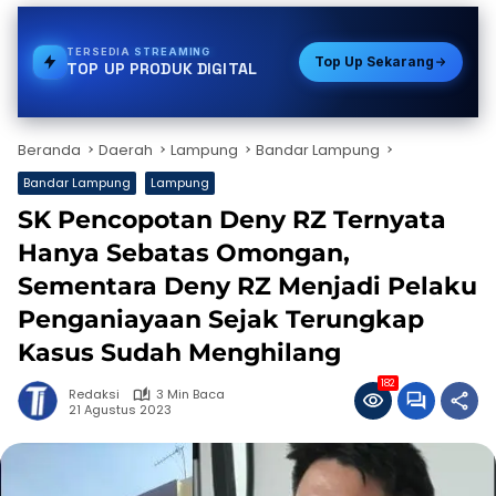
TERSEDIA
PAKET DATA
Top Up Sekarang
TOP UP PRODUK DIGITAL
Beranda
Daerah
Lampung
Bandar Lampung
Bandar Lampung
Lampung
SK Pencopotan Deny RZ Ternyata
Hanya Sebatas Omongan,
Sementara Deny RZ Menjadi Pelaku
Penganiayaan Sejak Terungkap
Kasus Sudah Menghilang
182
Redaksi
3 Min Baca
21 Agustus 2023