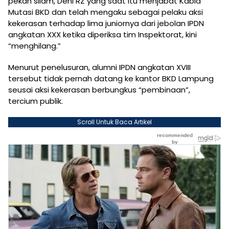
pekan silam, Deni RZ yang saat itu menjabat Kabid
Mutasi BKD dan telah mengaku sebagai pelaku aksi
kekerasan terhadap lima juniornya dari jebolan IPDN
angkatan XXX ketika diperiksa tim Inspektorat, kini
“menghilang.”
Menurut penelusuran, alumni IPDN angkatan XVIII
tersebut tidak pernah datang ke kantor BKD Lampung
seusai aksi kekerasan berbungkus “pembinaan”,
tercium publik.
Scroll Untuk Baca Artikel