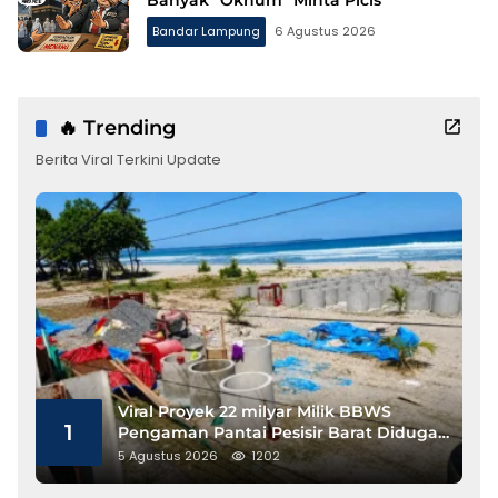
Bandar Lampung
6 Agustus 2026
🔥 Trending
Berita Viral Terkini Update
Viral Proyek 22 milyar Milik BBWS
1
Pengaman Pantai Pesisir Barat Diduga
Gunakan Besi Banci
5 Agustus 2026
1202