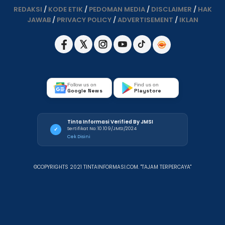
REDAKSI
/
KODE ETIK
/
PEDOMAN MEDIA
/
DISCLAIMER
/
HAK
JAWAB
/
PRIVACY POLICY
/
ADVERTISEMENT
/
IKLAN
Follow us on
Find us on
Google News
Playstore
Tinta Informasi Verified By JMSI
Sertifikat No: 10.109/JMSI/2024
✓
Cek Disini
©COPYRIGHTS 2021 TINTAINFORMASI.COM. "TAJAM TERPERCAYA"