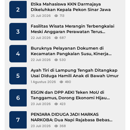
Etika Mahasiswa KKN Darmajaya
2
Dikeluhkan Kepala Pekon Sinar Jawa
25 Juli 2026
713
Fasilitas Wisata Merangin Terbengkalai
3
Meski Anggaran Perawatan Terus
Mengalir
22 Juli 2026
687
Buruknya Pelayanan Dokumen di
4
Kecamatan Pangkalan Susu, Kinerja
Disdukcapil Langkat Disorot
22 Juli 2026
530
Ayah Tiri di Lampung Tengah Ditangkap
5
Usai Diduga Hamili Anak di Bawah Umur
1 Agustus 2026
490
ESGIN dan DPP AEKI Teken MoU di
6
Tanggamus, Dorong Ekonomi Hijau
Berbasis Kopi dan Perdagangan Karbon
23 Juli 2026
423
PENJARA DIDUGA JADI MARKAS
7
NARKOBA: Dua Napi Rajabasa Bebas
Gunakan HP, Muncul Dugaan
23 Juli 2026
368