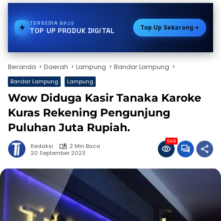
TERSEDIA
PAKET DATA
Top Up Sekarang
TOP UP PRODUK DIGITAL
Beranda
Daerah
Lampung
Bandar Lampung
Bandar Lampung
Lampung
Wow Diduga Kasir Tanaka Karoke
Kuras Rekening Pengunjung
Puluhan Juta Rupiah.
649
Redaksi
2 Min Baca
20 September 2023