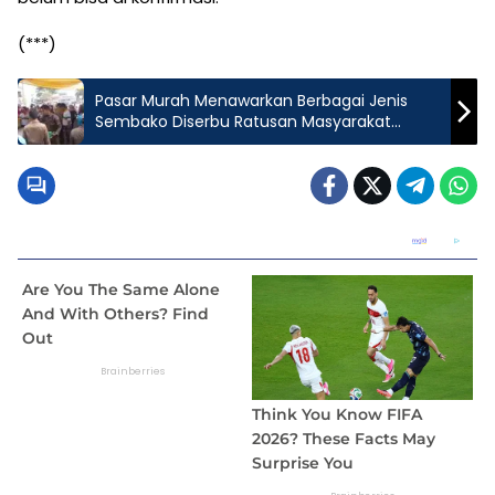
(***)
Pasar Murah Menawarkan Berbagai Jenis
Sembako Diserbu Ratusan Masyarakat
Kecamatan Terbanggi Besar