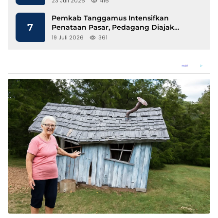
23 Juli 2026
416
Pemkab Tanggamus Intensifkan
7
Penataan Pasar, Pedagang Diajak
Tempati Pasar Modern Talang Padang
19 Juli 2026
361