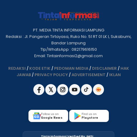
PT. MEDIA TINTA INFORMASI LAMPUNG
Redaksi : Jl. Pangeran Tirtayasa, Ruko No. 51 RT 01 LK I, Sukabumi,
Bandar Lampung
Tlp/WhatsApp : 082179616150
Email: Tintainformasi2@gmail.com
REDAKSI
/
KODE ETIK
/
PEDOMAN MEDIA
/
DISCLAIMER
/
HAK
JAWAB
/
PRIVACY POLICY
/
ADVERTISEMENT
/
IKLAN
Follow us on
Find us on
Google News
Playstore
Tinta Informasi Verified By JMSI