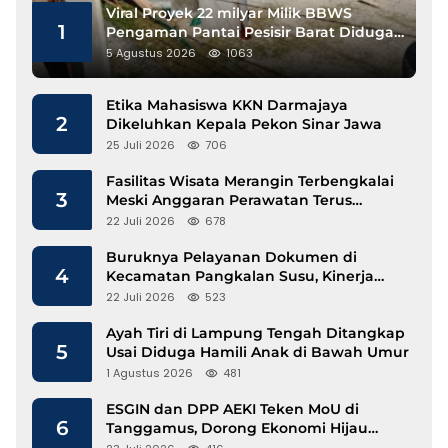
Viral Proyek 22 milyar Milik BBWS
1
Pengaman Pantai Pesisir Barat Diduga
Gunakan Besi Banci
5 Agustus 2026
1063
Etika Mahasiswa KKN Darmajaya
2
Dikeluhkan Kepala Pekon Sinar Jawa
25 Juli 2026
706
Fasilitas Wisata Merangin Terbengkalai
3
Meski Anggaran Perawatan Terus
Mengalir
22 Juli 2026
678
Buruknya Pelayanan Dokumen di
4
Kecamatan Pangkalan Susu, Kinerja
Disdukcapil Langkat Disorot
22 Juli 2026
523
Ayah Tiri di Lampung Tengah Ditangkap
5
Usai Diduga Hamili Anak di Bawah Umur
1 Agustus 2026
481
ESGIN dan DPP AEKI Teken MoU di
6
Tanggamus, Dorong Ekonomi Hijau
Berbasis Kopi dan Perdagangan Karbon