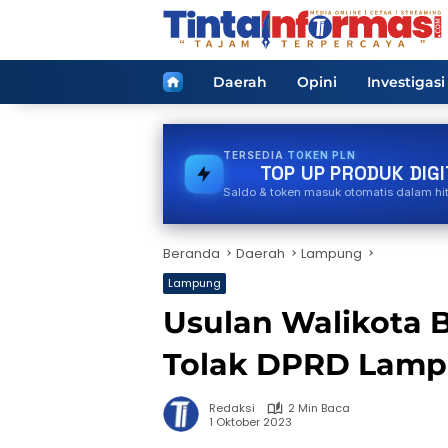
Langsung
ke
konten
Home
Daerah
Opini
Investigasi
TERSEDIA
E-WALLET
TOP UP PRODUK DIGI
Saldo & token masuk otomatis dalam hi
Beranda
Daerah
Lampung
Lampung
Usulan Walikota 
Tolak DPRD Lam
Redaksi
2 Min Baca
1 Oktober 2023