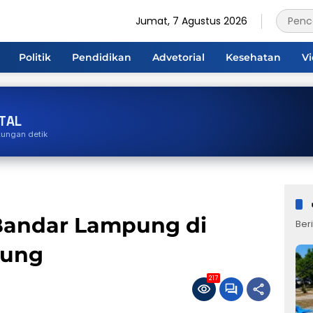
Jumat, 7 Agustus 2026
Politik
Pendidikan
Advetorial
Kesehatan
V
TAL
tungan detik
Bandar Lampung di
Beri
pung
217