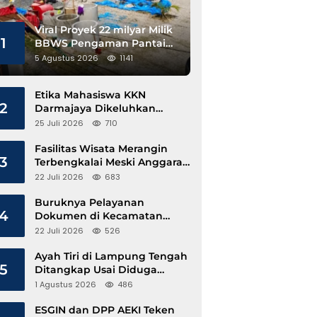
Viral Proyek 22 milyar Milik
1
BBWS Pengaman Pantai
Pesisir Barat Diduga
5 Agustus 2026
1141
Gunakan Besi Banci
Etika Mahasiswa KKN
2
Darmajaya Dikeluhkan
Kepala Pekon Sinar Jawa
25 Juli 2026
710
Fasilitas Wisata Merangin
3
Terbengkalai Meski Anggaran
Perawatan Terus Mengalir
22 Juli 2026
683
Buruknya Pelayanan
4
Dokumen di Kecamatan
Pangkalan Susu, Kinerja
22 Juli 2026
526
Disdukcapil Langkat Disorot
Ayah Tiri di Lampung Tengah
5
Ditangkap Usai Diduga
Hamili Anak di Bawah Umur
1 Agustus 2026
486
ESGIN dan DPP AEKI Teken