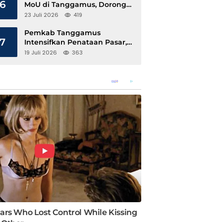
6
MoU di Tanggamus, Dorong
Ekonomi Hijau Berbasis Kopi
23 Juli 2026
419
dan Perdagangan Karbon
Pemkab Tanggamus
7
Intensifkan Penataan Pasar,
Pedagang Diajak Tempati
19 Juli 2026
363
Pasar Modern Talang Padang