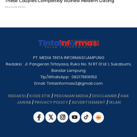
PT. MEDIA TINTA INFORMASI LAMPUNG
Redaksi : Jl. Pangeran Tirtayasa, Ruko No. 51 RT 01 LK I, Sukabumi,
Bandar Lampung
Tlp/WhatsApp : 082179616150
Email: Tintainformasi2@gmail.com
REDAKSI
/
KODE ETIK
/
PEDOMAN MEDIA
/
DISCLAIMER
/
HAK
JAWAB
/
PRIVACY POLICY
/
ADVERTISEMENT
/
IKLAN