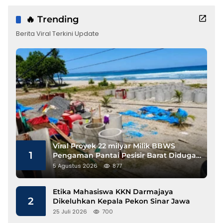
🔥 Trending
Berita Viral Terkini Update
Viral Proyek 22 milyar Milik BBWS
1
Pengaman Pantai Pesisir Barat Diduga
Gunakan Besi Banci
5 Agustus 2026
877
Etika Mahasiswa KKN Darmajaya
2
Dikeluhkan Kepala Pekon Sinar Jawa
25 Juli 2026
700