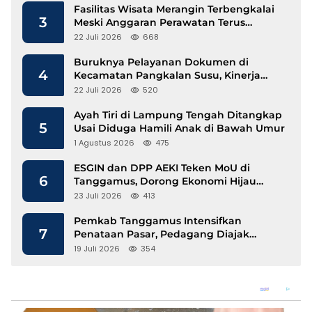
Fasilitas Wisata Merangin Terbengkalai
3
Meski Anggaran Perawatan Terus
Mengalir
22 Juli 2026
668
Buruknya Pelayanan Dokumen di
4
Kecamatan Pangkalan Susu, Kinerja
Disdukcapil Langkat Disorot
22 Juli 2026
520
Ayah Tiri di Lampung Tengah Ditangkap
5
Usai Diduga Hamili Anak di Bawah Umur
1 Agustus 2026
475
ESGIN dan DPP AEKI Teken MoU di
6
Tanggamus, Dorong Ekonomi Hijau
Berbasis Kopi dan Perdagangan Karbon
23 Juli 2026
413
Pemkab Tanggamus Intensifkan
7
Penataan Pasar, Pedagang Diajak
Tempati Pasar Modern Talang Padang
19 Juli 2026
354