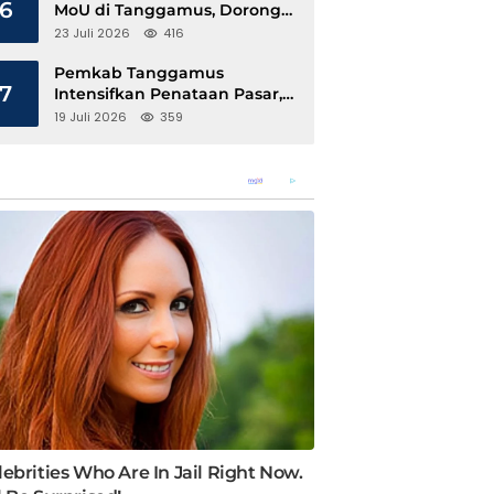
6
MoU di Tanggamus, Dorong
Ekonomi Hijau Berbasis Kopi
23 Juli 2026
416
dan Perdagangan Karbon
Pemkab Tanggamus
7
Intensifkan Penataan Pasar,
Pedagang Diajak Tempati
19 Juli 2026
359
Pasar Modern Talang Padang