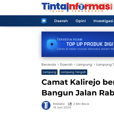
Langsung
ke
konten
Home
Daerah
Opini
Investigasi
TERSEDIA
GAS
TOP UP PRODUK DIGI
Saldo & token masuk otomatis dalam hi
Beranda
Daerah
Lampung
Lampung 
Lampung
Lampung Tengah
Camat Kalirejo b
Bangun Jalan Rab
Redaksi
2 Min Baca
19 Juni 2024