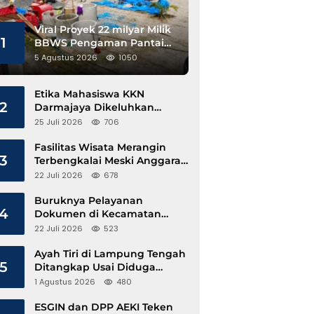
Viral Proyek 22 milyar Milik
1
BBWS Pengaman Pantai
Pesisir Barat Diduga
5 Agustus 2026
1050
Gunakan Besi Banci
Etika Mahasiswa KKN
2
Darmajaya Dikeluhkan
Kepala Pekon Sinar Jawa
25 Juli 2026
706
Fasilitas Wisata Merangin
3
Terbengkalai Meski Anggaran
Perawatan Terus Mengalir
22 Juli 2026
678
Buruknya Pelayanan
4
Dokumen di Kecamatan
Pangkalan Susu, Kinerja
22 Juli 2026
523
Disdukcapil Langkat Disorot
Ayah Tiri di Lampung Tengah
5
Ditangkap Usai Diduga
Hamili Anak di Bawah Umur
1 Agustus 2026
480
ESGIN dan DPP AEKI Teken