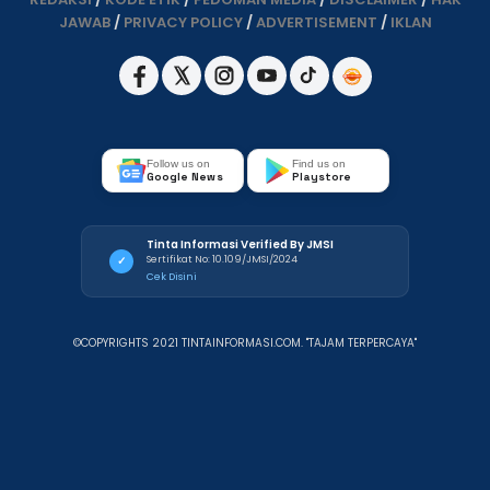
JAWAB
/
PRIVACY POLICY
/
ADVERTISEMENT
/
IKLAN
Follow us on
Find us on
Google News
Playstore
Tinta Informasi Verified By JMSI
Sertifikat No: 10.109/JMSI/2024
✓
Cek Disini
©COPYRIGHTS 2021 TINTAINFORMASI.COM. "TAJAM TERPERCAYA"