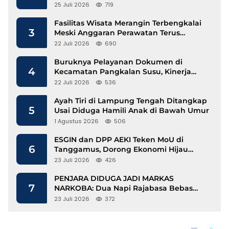
25 Juli 2026
719
Fasilitas Wisata Merangin Terbengkalai
3
Meski Anggaran Perawatan Terus
Mengalir
22 Juli 2026
690
Buruknya Pelayanan Dokumen di
4
Kecamatan Pangkalan Susu, Kinerja
Disdukcapil Langkat Disorot
22 Juli 2026
536
Ayah Tiri di Lampung Tengah Ditangkap
5
Usai Diduga Hamili Anak di Bawah Umur
1 Agustus 2026
506
ESGIN dan DPP AEKI Teken MoU di
6
Tanggamus, Dorong Ekonomi Hijau
Berbasis Kopi dan Perdagangan Karbon
23 Juli 2026
426
PENJARA DIDUGA JADI MARKAS
7
NARKOBA: Dua Napi Rajabasa Bebas
Gunakan HP, Muncul Dugaan
23 Juli 2026
372
Keterlibatan Oknum Petugas