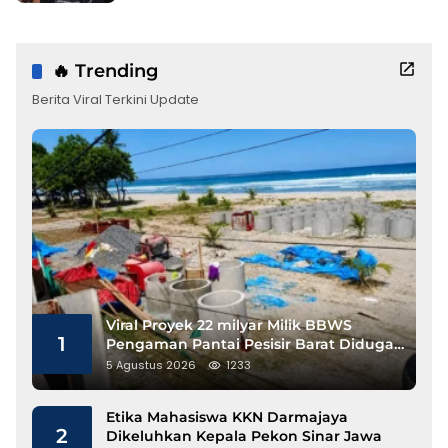
🔥 Trending
Berita Viral Terkini Update
Viral Proyek 22 milyar Milik BBWS
1
Pengaman Pantai Pesisir Barat Diduga
Gunakan Besi Banci
5 Agustus 2026
1233
Etika Mahasiswa KKN Darmajaya
2
Dikeluhkan Kepala Pekon Sinar Jawa