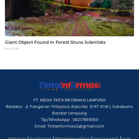
PT. MEDIA TINTA INFORMASI LAMPUNG
Redaksi : Jl. Pangeran Tirtayasa, Ruko No. 51 RT 01 LK I, Sukabumi,
Bandar Lampung
Tlp/WhatsApp : 082179616150
Email: Tintainformasi2@gmail.com
REDAKSI
/
KODE ETIK
/
PEDOMAN MEDIA
/
DISCLAIMER
/
HAK