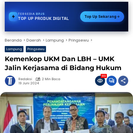
TERSEDIA
PDAM
Top Up Sekarang
TOP UP PRODUK DIGITAL
Beranda
Daerah
Lampung
Pringsewu
Lampung
Pringsewu
Kemenkop UKM Dan LBH – UMK
Jalin Kerjasama di Bidang Hukum
189
Redaksi
2 Min Baca
19 Juni 2024