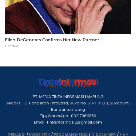
PT. MEDIA TINTA INFORMASI LAMPUNG
Redaksi : Jl. Pangeran Tirtayasa, Ruko No. 51 RT 01 LK I, Sukabumi,
Bandar Lampung
Tlp/WhatsApp : 082179616150
Email: Tintainformasi2@gmail.com
REDAKSI
/
KODE ETIK
/
PEDOMAN MEDIA
/
DISCLAIMER
/
HAK