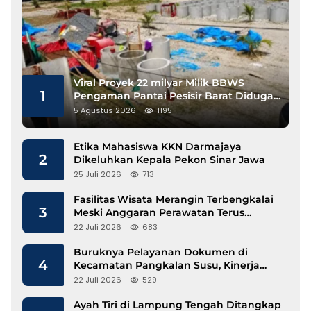
Viral Proyek 22 milyar Milik BBWS
1
Pengaman Pantai Pesisir Barat Diduga
Gunakan Besi Banci
5 Agustus 2026
1195
Etika Mahasiswa KKN Darmajaya
2
Dikeluhkan Kepala Pekon Sinar Jawa
25 Juli 2026
713
Fasilitas Wisata Merangin Terbengkalai
3
Meski Anggaran Perawatan Terus
Mengalir
22 Juli 2026
683
Buruknya Pelayanan Dokumen di
4
Kecamatan Pangkalan Susu, Kinerja
Disdukcapil Langkat Disorot
22 Juli 2026
529
Ayah Tiri di Lampung Tengah Ditangkap