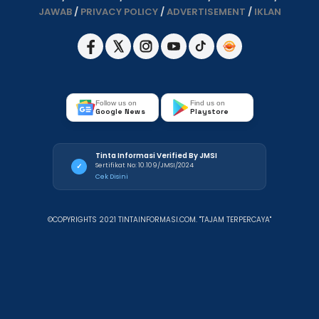
JAWAB
/
PRIVACY POLICY
/
ADVERTISEMENT
/
IKLAN
Follow us on
Find us on
Google News
Playstore
Tinta Informasi Verified By JMSI
Sertifikat No: 10.109/JMSI/2024
✓
Cek Disini
©COPYRIGHTS 2021 TINTAINFORMASI.COM. "TAJAM TERPERCAYA"