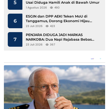
5
Usai Diduga Hamili Anak di Bawah Umur
1 Agustus 2026
490
ESGIN dan DPP AEKI Teken MoU di
6
Tanggamus, Dorong Ekonomi Hijau
Berbasis Kopi dan Perdagangan Karbon
23 Juli 2026
423
PENJARA DIDUGA JADI MARKAS
7
NARKOBA: Dua Napi Rajabasa Bebas
Gunakan HP, Muncul Dugaan
23 Juli 2026
367
Keterlibatan Oknum Petugas