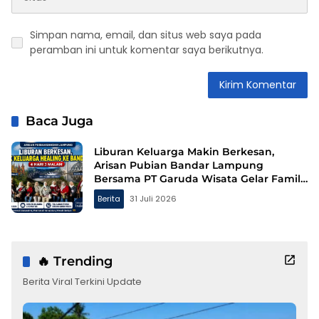
Simpan nama, email, dan situs web saya pada
peramban ini untuk komentar saya berikutnya.
Baca Juga
Liburan Keluarga Makin Berkesan,
Arisan Pubian Bandar Lampung
Bersama PT Garuda Wisata Gelar Family
Gathering ke Bandung
Berita
31 Juli 2026
🔥 Trending
Berita Viral Terkini Update