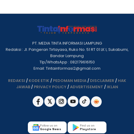
PT. MEDIA TINTA INFORMASI LAMPUNG
Redaksi : Jl. Pangeran Tirtayasa, Ruko No. 51 RT 01 LK I, Sukabumi,
Bandar Lampung
Tlp/WhatsApp : 082179616150
Email: Tintainformasi2@gmail.com
REDAKSI
/
KODE ETIK
/
PEDOMAN MEDIA
/
DISCLAIMER
/
HAK
JAWAB
/
PRIVACY POLICY
/
ADVERTISEMENT
/
IKLAN
Follow us on
Find us on
Google News
Playstore