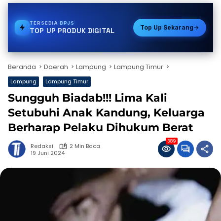
TERSEDIA
PULSA
Top Up Sekarang
TOP UP PRODUK DIGITAL
Beranda
Daerah
Lampung
Lampung Timur
Lampung
Lampung Timur
Sungguh Biadab!!! Lima Kali
Setubuhi Anak Kandung, Keluarga
Berharap Pelaku Dihukum Berat
389
Redaksi
2 Min Baca
19 Juni 2024