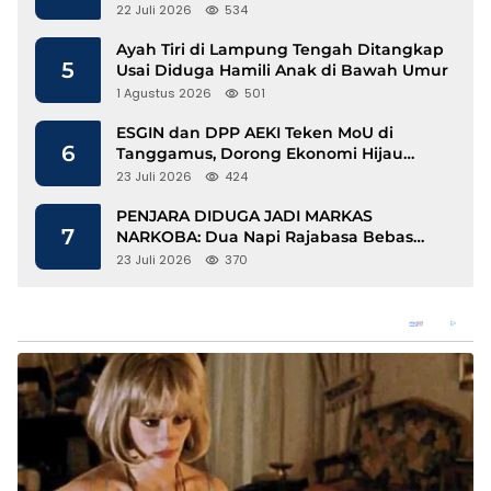
Disdukcapil Langkat Disorot
22 Juli 2026
534
Ayah Tiri di Lampung Tengah Ditangkap
5
Usai Diduga Hamili Anak di Bawah Umur
1 Agustus 2026
501
ESGIN dan DPP AEKI Teken MoU di
6
Tanggamus, Dorong Ekonomi Hijau
Berbasis Kopi dan Perdagangan Karbon
23 Juli 2026
424
PENJARA DIDUGA JADI MARKAS
7
NARKOBA: Dua Napi Rajabasa Bebas
Gunakan HP, Muncul Dugaan
23 Juli 2026
370
Keterlibatan Oknum Petugas