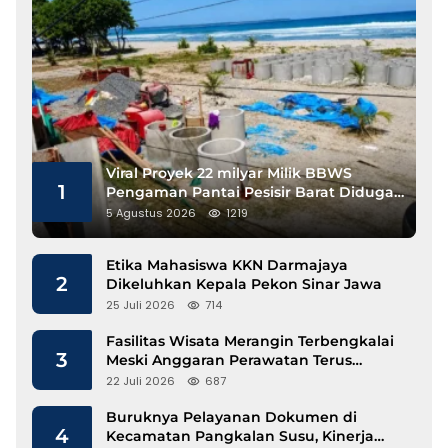
Viral Proyek 22 milyar Milik BBWS
1
Pengaman Pantai Pesisir Barat Diduga
Gunakan Besi Banci
5 Agustus 2026
1219
Etika Mahasiswa KKN Darmajaya
2
Dikeluhkan Kepala Pekon Sinar Jawa
25 Juli 2026
714
Fasilitas Wisata Merangin Terbengkalai
3
Meski Anggaran Perawatan Terus
Mengalir
22 Juli 2026
687
Buruknya Pelayanan Dokumen di
4
Kecamatan Pangkalan Susu, Kinerja