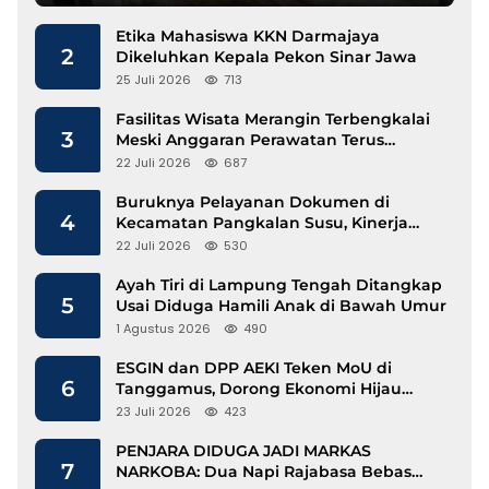
Etika Mahasiswa KKN Darmajaya
2
Dikeluhkan Kepala Pekon Sinar Jawa
25 Juli 2026
713
Fasilitas Wisata Merangin Terbengkalai
3
Meski Anggaran Perawatan Terus
Mengalir
22 Juli 2026
687
Buruknya Pelayanan Dokumen di
4
Kecamatan Pangkalan Susu, Kinerja
Disdukcapil Langkat Disorot
22 Juli 2026
530
Ayah Tiri di Lampung Tengah Ditangkap
5
Usai Diduga Hamili Anak di Bawah Umur
1 Agustus 2026
490
ESGIN dan DPP AEKI Teken MoU di
6
Tanggamus, Dorong Ekonomi Hijau
Berbasis Kopi dan Perdagangan Karbon
23 Juli 2026
423
PENJARA DIDUGA JADI MARKAS
7
NARKOBA: Dua Napi Rajabasa Bebas