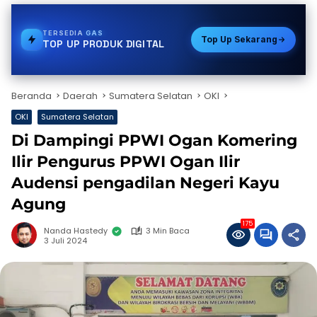
TERSEDIA
TOKEN PLN
Top Up Sekarang
TOP UP PRODUK DIGITAL
Beranda
Daerah
Sumatera Selatan
OKI
OKI
Sumatera Selatan
Di Dampingi PPWI Ogan Komering
Ilir Pengurus PPWI Ogan Ilir
Audensi pengadilan Negeri Kayu
Agung
175
Nanda Hastedy
3 Min Baca
3 Juli 2024