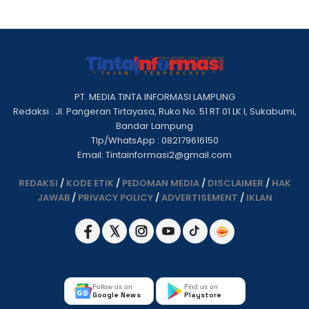
PT. MEDIA TINTA INFORMASI LAMPUNG
Redaksi : Jl. Pangeran Tirtayasa, Ruko No. 51 RT 01 LK I, Sukabumi,
Bandar Lampung
Tlp/WhatsApp : 082179616150
Email: Tintainformasi2@gmail.com
REDAKSI
/
KODE ETIK
/
PEDOMAN MEDIA
/
DISCLAIMER
/
HAK
JAWAB
/
PRIVACY POLICY
/
ADVERTISEMENT
/
IKLAN
Follow us on
Find us on
Google News
Playstore