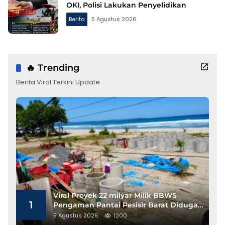
OKI, Polisi Lakukan Penyelidikan
Berita
5 Agustus 2026
🔥 Trending
Berita Viral Terkini Update
Viral Proyek 22 milyar Milik BBWS
1
Pengaman Pantai Pesisir Barat Diduga
Gunakan Besi Banci
5 Agustus 2026
1200