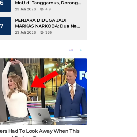
6
MoU di Tanggamus, Dorong
Ekonomi Hijau Berbasis Kopi
23 Juli 2026
419
dan Perdagangan Karbon
PENJARA DIDUGA JADI
7
MARKAS NARKOBA: Dua Napi
Rajabasa Bebas Gunakan HP,
23 Juli 2026
365
Muncul Dugaan Keterlibatan
Oknum Petugas