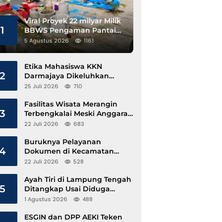
Viral Proyek 22 milyar Milik
1
BBWS Pengaman Pantai
Pesisir Barat Diduga
5 Agustus 2026
1161
Gunakan Besi Banci
Etika Mahasiswa KKN
2
Darmajaya Dikeluhkan
Kepala Pekon Sinar Jawa
25 Juli 2026
710
Fasilitas Wisata Merangin
3
Terbengkalai Meski Anggaran
Perawatan Terus Mengalir
22 Juli 2026
683
Buruknya Pelayanan
4
Dokumen di Kecamatan
Pangkalan Susu, Kinerja
22 Juli 2026
528
Disdukcapil Langkat Disorot
Ayah Tiri di Lampung Tengah
5
Ditangkap Usai Diduga
Hamili Anak di Bawah Umur
1 Agustus 2026
488
ESGIN dan DPP AEKI Teken