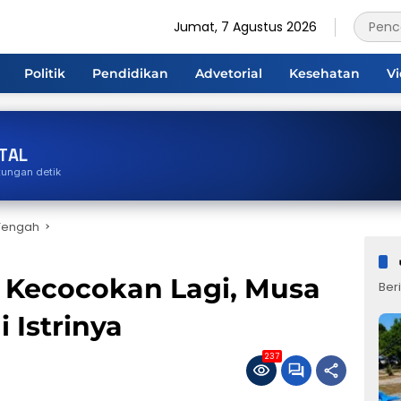
Jumat, 7 Agustus 2026
Politik
Pendidikan
Advetorial
Kesehatan
V
TAL
tungan detik
Tengah
 Kecocokan Lagi, Musa
Beri
 Istrinya
237