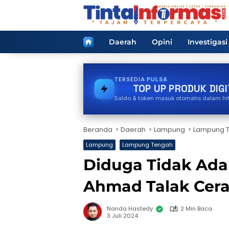
Langsung
ke
konten
Home
Daerah
Opini
Investigasi
TERSEDIA
E-WALLET
TOP UP PRODUK DIGI
Saldo & token masuk otomatis dalam hi
Beranda
Daerah
Lampung
Lampung 
Lampung
Lampung Tengah
Diduga Tidak Ada
Ahmad Talak Cerai
Nanda Hastedy
2 Min Baca
3 Juli 2024