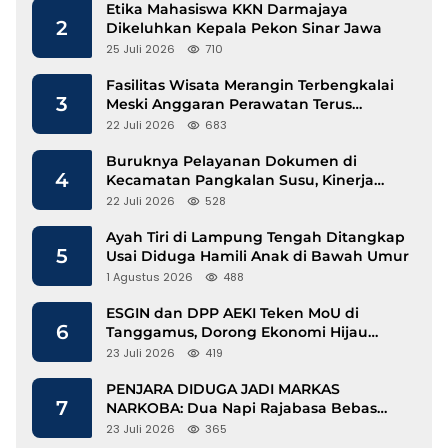
Etika Mahasiswa KKN Darmajaya
2
Dikeluhkan Kepala Pekon Sinar Jawa
25 Juli 2026
710
Fasilitas Wisata Merangin Terbengkalai
3
Meski Anggaran Perawatan Terus
Mengalir
22 Juli 2026
683
Buruknya Pelayanan Dokumen di
4
Kecamatan Pangkalan Susu, Kinerja
Disdukcapil Langkat Disorot
22 Juli 2026
528
Ayah Tiri di Lampung Tengah Ditangkap
5
Usai Diduga Hamili Anak di Bawah Umur
1 Agustus 2026
488
ESGIN dan DPP AEKI Teken MoU di
6
Tanggamus, Dorong Ekonomi Hijau
Berbasis Kopi dan Perdagangan Karbon
23 Juli 2026
419
PENJARA DIDUGA JADI MARKAS
7
NARKOBA: Dua Napi Rajabasa Bebas
Gunakan HP, Muncul Dugaan
23 Juli 2026
365
Keterlibatan Oknum Petugas