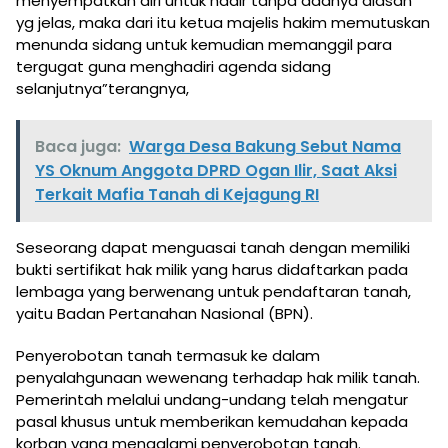
menyempatkan diri untuk hadir tanpa adanya alasan
yg jelas, maka dari itu ketua majelis hakim memutuskan
menunda sidang untuk kemudian memanggil para
tergugat guna menghadiri agenda sidang
selanjutnya”terangnya,
Baca juga:
Warga Desa Bakung Sebut Nama
YS Oknum Anggota DPRD Ogan Ilir, Saat Aksi
Terkait Mafia Tanah di Kejagung RI
Seseorang dapat menguasai tanah dengan memiliki
bukti sertifikat hak milik yang harus didaftarkan pada
lembaga yang berwenang untuk pendaftaran tanah,
yaitu Badan Pertanahan Nasional (BPN).
Penyerobotan tanah termasuk ke dalam
penyalahgunaan wewenang terhadap hak milik tanah.
Pemerintah melalui undang-undang telah mengatur
pasal khusus untuk memberikan kemudahan kepada
korban yang mengalami penyerobotan tanah.