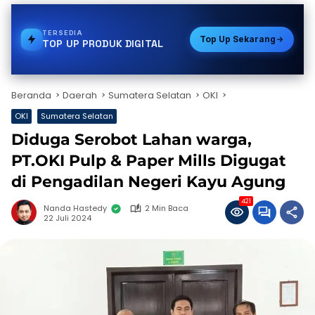
TERSEDIA
GAS
Top Up Sekarang
TOP UP PRODUK DIGITAL
Beranda
Daerah
Sumatera Selatan
OKI
OKI
Sumatera Selatan
Diduga Serobot Lahan warga,
PT.OKI Pulp & Paper Mills Digugat
di Pengadilan Negeri Kayu Agung
421
Nanda Hastedy
2 Min Baca
22 Juli 2024