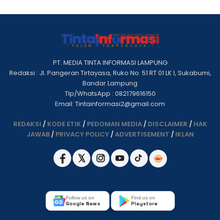
PT. MEDIA TINTA INFORMASI LAMPUNG
Redaksi : Jl. Pangeran Tirtayasa, Ruko No. 51 RT 01 LK I, Sukabumi,
Bandar Lampung
Tlp/WhatsApp : 082179616150
Email: Tintainformasi2@gmail.com
REDAKSI
/
KODE ETIK
/
PEDOMAN MEDIA
/
DISCLAIMER
/
HAK
JAWAB
/
PRIVACY POLICY
/
ADVERTISEMENT
/
IKLAN
Follow us on
Find us on
Google News
Playstore