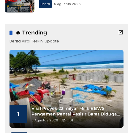
Berita
5 Agustus 2026
🔥 Trending
Berita Viral Terkini Update
Viral Proyek 22 milyar Milik BBWS
1
Pengaman Pantai Pesisir Barat Diduga
Gunakan Besi Banci
5 Agustus 2026
1161