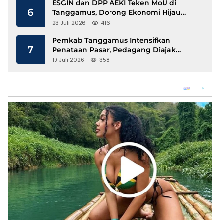
ESGIN dan DPP AEKI Teken MoU di
6
Tanggamus, Dorong Ekonomi Hijau
Berbasis Kopi dan Perdagangan Karbon
23 Juli 2026
416
Pemkab Tanggamus Intensifkan
7
Penataan Pasar, Pedagang Diajak
Tempati Pasar Modern Talang Padang
19 Juli 2026
358