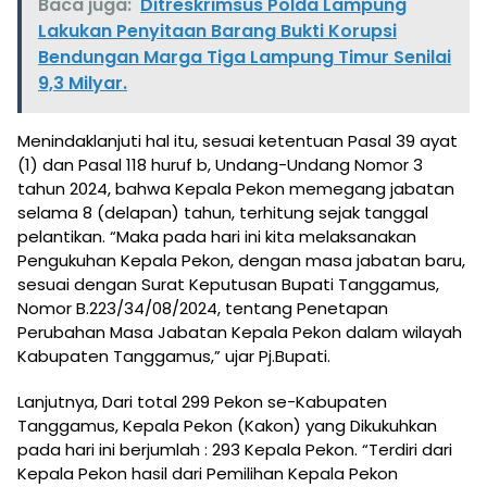
Baca juga:
Ditreskrimsus Polda Lampung
Lakukan Penyitaan Barang Bukti Korupsi
Bendungan Marga Tiga Lampung Timur Senilai
9,3 Milyar.
Menindaklanjuti hal itu, sesuai ketentuan Pasal 39 ayat
(1) dan Pasal 118 huruf b, Undang-Undang Nomor 3
tahun 2024, bahwa Kepala Pekon memegang jabatan
selama 8 (delapan) tahun, terhitung sejak tanggal
pelantikan. “Maka pada hari ini kita melaksanakan
Pengukuhan Kepala Pekon, dengan masa jabatan baru,
sesuai dengan Surat Keputusan Bupati Tanggamus,
Nomor B.223/34/08/2024, tentang Penetapan
Perubahan Masa Jabatan Kepala Pekon dalam wilayah
Kabupaten Tanggamus,” ujar Pj.Bupati.
Lanjutnya, Dari total 299 Pekon se-Kabupaten
Tanggamus, Kepala Pekon (Kakon) yang Dikukuhkan
pada hari ini berjumlah : 293 Kepala Pekon. “Terdiri dari
Kepala Pekon hasil dari Pemilihan Kepala Pekon