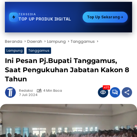
TERSEDIA
GAS
Top Up Sekarang
TOP UP PRODUK DIGITAL
Beranda
Daerah
Lampung
Tanggamus
Lampung
Tanggamus
Ini Pesan Pj.Bupati Tanggamus,
Saat Pengukuhan Jabatan Kakon 8
Tahun
435
Redaksi
4 Min Baca
7 Juli 2024