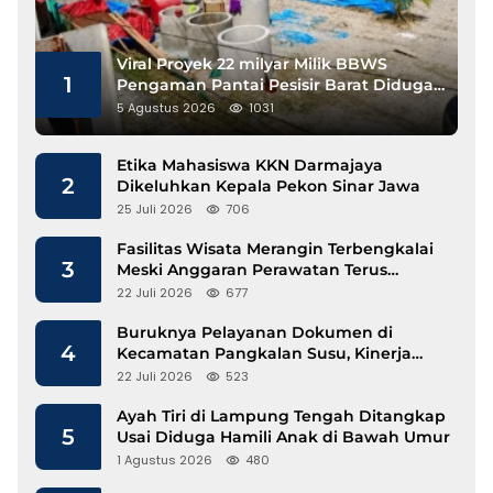
Viral Proyek 22 milyar Milik BBWS
1
Pengaman Pantai Pesisir Barat Diduga
Gunakan Besi Banci
5 Agustus 2026
1031
Etika Mahasiswa KKN Darmajaya
2
Dikeluhkan Kepala Pekon Sinar Jawa
25 Juli 2026
706
Fasilitas Wisata Merangin Terbengkalai
3
Meski Anggaran Perawatan Terus
Mengalir
22 Juli 2026
677
Buruknya Pelayanan Dokumen di
4
Kecamatan Pangkalan Susu, Kinerja
Disdukcapil Langkat Disorot
22 Juli 2026
523
Ayah Tiri di Lampung Tengah Ditangkap
5
Usai Diduga Hamili Anak di Bawah Umur
1 Agustus 2026
480