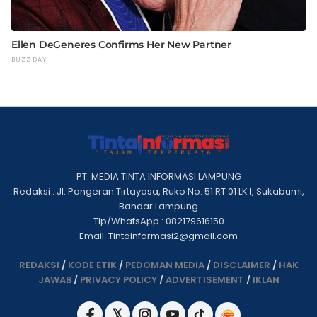
PT. MEDIA TINTA INFORMASI LAMPUNG
Redaksi : Jl. Pangeran Tirtayasa, Ruko No. 51 RT 01 LK I, Sukabumi,
Bandar Lampung
Tlp/WhatsApp : 082179616150
Email: Tintainformasi2@gmail.com
REDAKSI
/
KODE ETIK
/
PEDOMAN MEDIA
/
DISCLAIMER
/
HAK
JAWAB
/
PRIVACY POLICY
/
ADVERTISEMENT
/
IKLAN