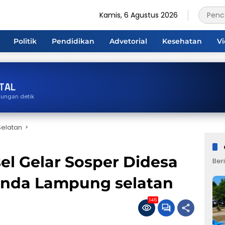
Kamis, 6 Agustus 2026
Politik
Pendidikan
Advetorial
Kesehatan
V
TAL
tungan detik
elatan
l Gelar Sosper Didesa
Beri
anda Lampung selatan
146