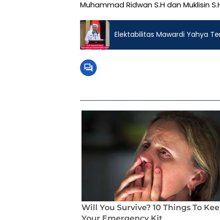
Muhammad Ridwan S.H dan Muklisin S
Elektabilitas Mawardi Yahya T