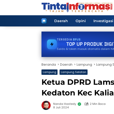
Langsung
ke
konten
Home
Daerah
Opini
Investigasi
TERSEDIA
E-WALLET
TOP UP PRODUK DIGI
Saldo & token masuk otomatis dalam hi
Beranda
Daerah
Lampung
Lampung S
Lampung
Lampung Selatan
Ketua DPRD Lamse
Kedaton Kec Kali
Nanda Hastedy
2 Min Baca
8 Juli 2024