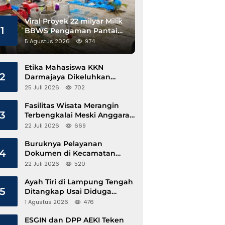
Viral Proyek 22 milyar Milik
1
BBWS Pengaman Pantai
Pesisir Barat Diduga
5 Agustus 2026
974
Gunakan Besi Banci
Etika Mahasiswa KKN
2
Darmajaya Dikeluhkan
Kepala Pekon Sinar Jawa
25 Juli 2026
702
Fasilitas Wisata Merangin
3
Terbengkalai Meski Anggaran
Perawatan Terus Mengalir
22 Juli 2026
669
Buruknya Pelayanan
4
Dokumen di Kecamatan
Pangkalan Susu, Kinerja
22 Juli 2026
520
Disdukcapil Langkat Disorot
Ayah Tiri di Lampung Tengah
5
Ditangkap Usai Diduga
Hamili Anak di Bawah Umur
1 Agustus 2026
476
ESGIN dan DPP AEKI Teken