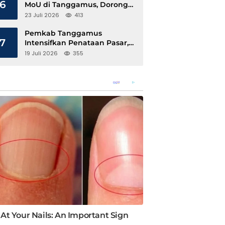
6
MoU di Tanggamus, Dorong
Ekonomi Hijau Berbasis Kopi
23 Juli 2026
413
dan Perdagangan Karbon
Pemkab Tanggamus
7
Intensifkan Penataan Pasar,
Pedagang Diajak Tempati
19 Juli 2026
355
Pasar Modern Talang Padang