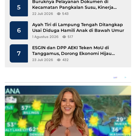
Buruknya Pelayanan Dokumen di
5
Kecamatan Pangkalan Susu, Kinerja
Disdukcapil Langkat Disorot
22 Juli 2026
543
Ayah Tiri di Lampung Tengah Ditangkap
6
Usai Diduga Hamili Anak di Bawah Umur
1 Agustus 2026
517
ESGIN dan DPP AEKI Teken MoU di
7
Tanggamus, Dorong Ekonomi Hijau
Berbasis Kopi dan Perdagangan Karbon
23 Juli 2026
432