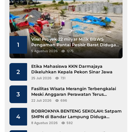
Viral Proyek 22 milyar Milik BBWS
1
Pengaman Pantai Pesisir Barat Diduga
Gunakan Besi Banci
5 Agustus 2026
1275
Etika Mahasiswa KKN Darmajaya
2
Dikeluhkan Kepala Pekon Sinar Jawa
25 Juli 2026
731
Fasilitas Wisata Merangin Terbengkalai
3
Meski Anggaran Perawatan Terus
Mengalir
22 Juli 2026
696
BOBROKNYA BENTENG SEKOLAH: Satpam
4
SMPN di Bandar Lampung Diduga
Lecehkan Siswi
8 Agustus 2026
592