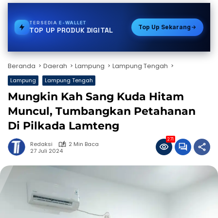
TERSEDIA
VOUCHER GAME
Top Up Sekarang
TOP UP PRODUK DIGITAL
Beranda
Daerah
Lampung
Lampung Tengah
Lampung
Lampung Tengah
Mungkin Kah Sang Kuda Hitam
Muncul, Tumbangkan Petahanan
Di Pilkada Lamteng
271
Redaksi
2 Min Baca
27 Juli 2024