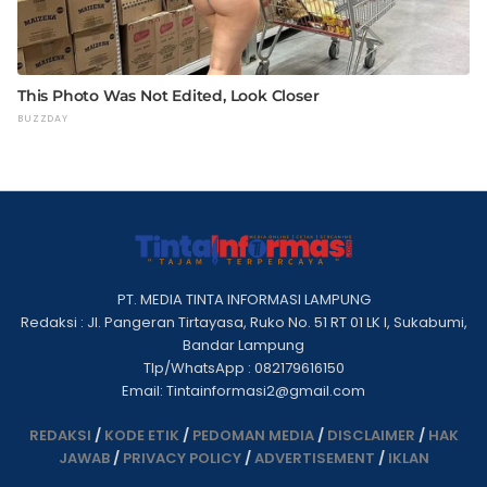
PT. MEDIA TINTA INFORMASI LAMPUNG
Redaksi : Jl. Pangeran Tirtayasa, Ruko No. 51 RT 01 LK I, Sukabumi,
Bandar Lampung
Tlp/WhatsApp : 082179616150
Email: Tintainformasi2@gmail.com
REDAKSI
/
KODE ETIK
/
PEDOMAN MEDIA
/
DISCLAIMER
/
HAK
JAWAB
/
PRIVACY POLICY
/
ADVERTISEMENT
/
IKLAN