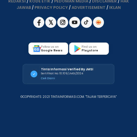
REDAKSI
/
KODE ETIK
/
PEDOMAN MEDIA
/
DISCLAIMER
/
HAK
JAWAB
/
PRIVACY POLICY
/
ADVERTISEMENT
/
IKLAN
Follow us on
Find us on
Google News
Playstore
Tinta Informasi Verified By JMSI
Sertifikat No: 10.109/JMSI/2024
✓
Cek Disini
©COPYRIGHTS 2021 TINTAINFORMASI.COM. "TAJAM TERPERCAYA"