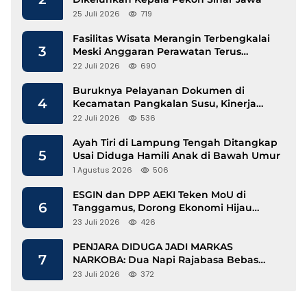
25 Juli 2026
719
Fasilitas Wisata Merangin Terbengkalai
3
Meski Anggaran Perawatan Terus
Mengalir
22 Juli 2026
690
Buruknya Pelayanan Dokumen di
4
Kecamatan Pangkalan Susu, Kinerja
Disdukcapil Langkat Disorot
22 Juli 2026
536
Ayah Tiri di Lampung Tengah Ditangkap
5
Usai Diduga Hamili Anak di Bawah Umur
1 Agustus 2026
506
ESGIN dan DPP AEKI Teken MoU di
6
Tanggamus, Dorong Ekonomi Hijau
Berbasis Kopi dan Perdagangan Karbon
23 Juli 2026
426
PENJARA DIDUGA JADI MARKAS
7
NARKOBA: Dua Napi Rajabasa Bebas
Gunakan HP, Muncul Dugaan
23 Juli 2026
372
Keterlibatan Oknum Petugas