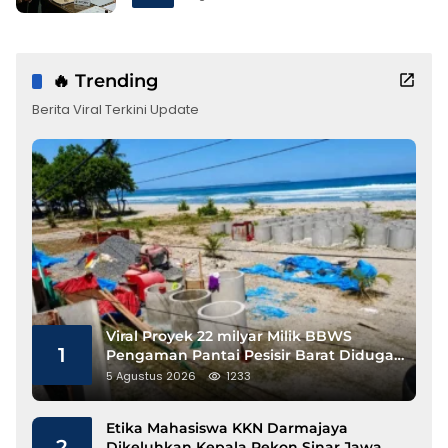
🔥 Trending
Berita Viral Terkini Update
Viral Proyek 22 milyar Milik BBWS
1
Pengaman Pantai Pesisir Barat Diduga
Gunakan Besi Banci
5 Agustus 2026
1233
Etika Mahasiswa KKN Darmajaya
2
Dikeluhkan Kepala Pekon Sinar Jawa