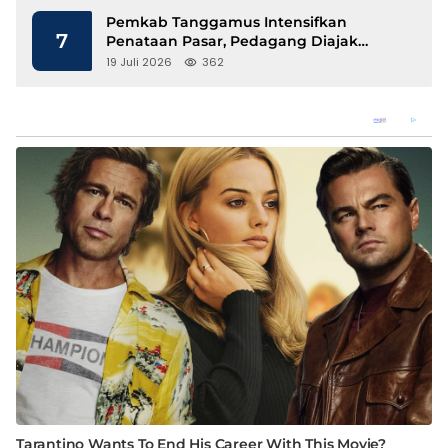
Pemkab Tanggamus Intensifkan
7
Penataan Pasar, Pedagang Diajak
Tempati Pasar Modern Talang Padang
19 Juli 2026
362