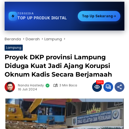
TERSEDIA
PDAM
Top Up Sekarang
TOP UP PRODUK DIGITAL
Beranda
Daerah
Lampung
Lampung
Proyek DKP provinsi Lampung
Diduga Kuat Jadi Ajang Korupsi
Oknum Kadis Secara Berjamaah
599
Nanda Hastedy
3 Min Baca
16 Juli 2024