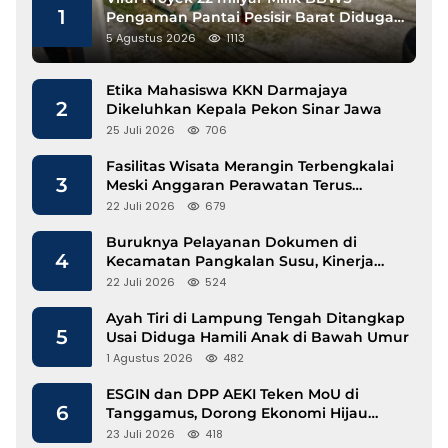
1
Pengaman Pantai Pesisir Barat Diduga
Gunakan Besi Banci
5 Agustus 2026
1113
Etika Mahasiswa KKN Darmajaya
2
Dikeluhkan Kepala Pekon Sinar Jawa
25 Juli 2026
706
Fasilitas Wisata Merangin Terbengkalai
3
Meski Anggaran Perawatan Terus
Mengalir
22 Juli 2026
679
Buruknya Pelayanan Dokumen di
4
Kecamatan Pangkalan Susu, Kinerja
Disdukcapil Langkat Disorot
22 Juli 2026
524
Ayah Tiri di Lampung Tengah Ditangkap
5
Usai Diduga Hamili Anak di Bawah Umur
1 Agustus 2026
482
ESGIN dan DPP AEKI Teken MoU di
6
Tanggamus, Dorong Ekonomi Hijau
Berbasis Kopi dan Perdagangan Karbon
23 Juli 2026
418