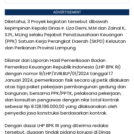
ADVERTISEMENT
Diketahui, 3 Proyek kegiatan tersebut dibawah
kepimpinan Kepala Dinas Ir. Liza Derni, M.M dan Zainal K,
S.Pi., M.Ling selaku Pejabat Penatausahaan Keuangan
(PPK) Satuan Kerja Perangkat Daerah (SKPD) Kelautan
dan Perikanan Provinsi Lampung.
Dilansir dari Laporan Hasil Pemeriksaan Badan
Pemeriksa Keuangan Republik Indonesia (LHP BPK RI)
dengan nomor 8/LHP/XVIII.BLP/01/2024 tanggal 17
Januari 2024, pemeriksaan fisik secara uji petik dilakukan
atas tiga paket pekerjaan pembangunan gedung dan
bangunan, bersama PPK/PPTK, pelaksana pekerjaan,
dan konsultan pengawas dengan nilai total kontrak
sebesar Rp 8.128.196.000,00 yang dilaksanakan oleh
penyedia jasa konstruksi berdasarkan kontrak.
Dengan dasar LHP BPK RI yang diterima redaksi
tersebut, dugaan tindak pidana korupsi di Dinas