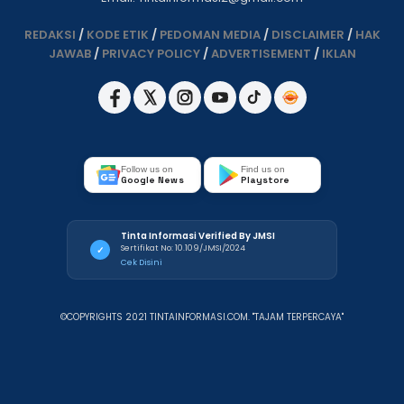
REDAKSI
/
KODE ETIK
/
PEDOMAN MEDIA
/
DISCLAIMER
/
HAK
JAWAB
/
PRIVACY POLICY
/
ADVERTISEMENT
/
IKLAN
Follow us on
Find us on
Google News
Playstore
Tinta Informasi Verified By JMSI
Sertifikat No: 10.109/JMSI/2024
✓
Cek Disini
©COPYRIGHTS 2021 TINTAINFORMASI.COM. "TAJAM TERPERCAYA"