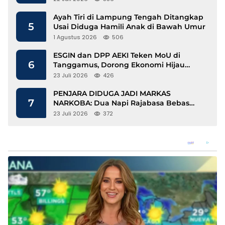
Ayah Tiri di Lampung Tengah Ditangkap
5
Usai Diduga Hamili Anak di Bawah Umur
1 Agustus 2026
506
ESGIN dan DPP AEKI Teken MoU di
6
Tanggamus, Dorong Ekonomi Hijau
Berbasis Kopi dan Perdagangan Karbon
23 Juli 2026
426
PENJARA DIDUGA JADI MARKAS
7
NARKOBA: Dua Napi Rajabasa Bebas
Gunakan HP, Muncul Dugaan
23 Juli 2026
372
Keterlibatan Oknum Petugas