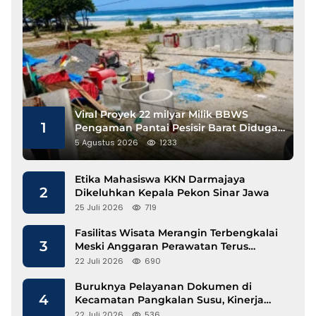
Viral Proyek 22 milyar Milik BBWS
1
Pengaman Pantai Pesisir Barat Diduga
Gunakan Besi Banci
5 Agustus 2026
1233
Etika Mahasiswa KKN Darmajaya
2
Dikeluhkan Kepala Pekon Sinar Jawa
25 Juli 2026
719
Fasilitas Wisata Merangin Terbengkalai
3
Meski Anggaran Perawatan Terus
Mengalir
22 Juli 2026
690
Buruknya Pelayanan Dokumen di
4
Kecamatan Pangkalan Susu, Kinerja
Disdukcapil Langkat Disorot
22 Juli 2026
536