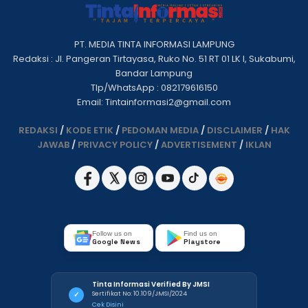
PT. MEDIA TINTA INFORMASI LAMPUNG
Redaksi : Jl. Pangeran Tirtayasa, Ruko No. 51 RT 01 LK I, Sukabumi,
Bandar Lampung
Tlp/WhatsApp : 082179616150
Email: Tintainformasi2@gmail.com
REDAKSI
/
KODE ETIK
/
PEDOMAN MEDIA
/
DISCLAIMER
/
HAK
JAWAB
/
PRIVACY POLICY
/
ADVERTISEMENT
/
IKLAN
Follow us on
Find us on
Google News
Playstore
Tinta Informasi Verified By JMSI
Sertifikat No: 10.109/JMSI/2024
✓
Cek Disini