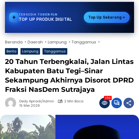
TERSEDIA
BPJS
Top Up Sekarang
TOP UP PRODUK DIGITAL
Beranda
Daerah
Lampung
Tanggamus
Berita
Lampung
Tanggamus
20 Tahun Terbengkalai, Jalan Lintas
Kabupaten Batu Tegi–Sinar
Sekampung Akhirnya Disorot DPRD
Fraksi NasDem Sutrajaya
359
Dedy Apriadi/Admin
2 Min Baca
15 Mei 2026