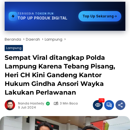
TERSEDIA
STREAMING
Top Up Sekarang
TOP UP PRODUK DIGITAL
Beranda
Daerah
Lampung
Lampung
Sempat Viral ditangkap Polda
Lampung Karena Tebang Pisang,
Heri CH Kini Gandeng Kantor
Hukum Gindha Ansori Wayka
Lakukan Perlawanan
173
Nanda Hastedy
3 Min Baca
9 Juli 2024