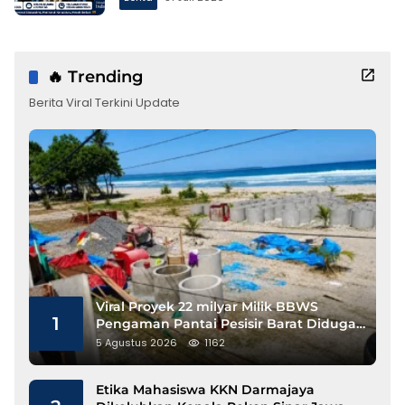
🔥 Trending
Berita Viral Terkini Update
Viral Proyek 22 milyar Milik BBWS
1
Pengaman Pantai Pesisir Barat Diduga
Gunakan Besi Banci
5 Agustus 2026
1162
Etika Mahasiswa KKN Darmajaya