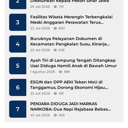
2
Dikeluhkan Kepala Pekon Sinar Jawa
25 Juli 2026
710
Fasilitas Wisata Merangin Terbengkalai
3
Meski Anggaran Perawatan Terus
Mengalir
22 Juli 2026
683
Buruknya Pelayanan Dokumen di
4
Kecamatan Pangkalan Susu, Kinerja
Disdukcapil Langkat Disorot
22 Juli 2026
528
Ayah Tiri di Lampung Tengah Ditangkap
5
Usai Diduga Hamili Anak di Bawah Umur
1 Agustus 2026
488
ESGIN dan DPP AEKI Teken MoU di
6
Tanggamus, Dorong Ekonomi Hijau
Berbasis Kopi dan Perdagangan Karbon
23 Juli 2026
419
PENJARA DIDUGA JADI MARKAS
7
NARKOBA: Dua Napi Rajabasa Bebas
Gunakan HP, Muncul Dugaan
23 Juli 2026
365
Keterlibatan Oknum Petugas