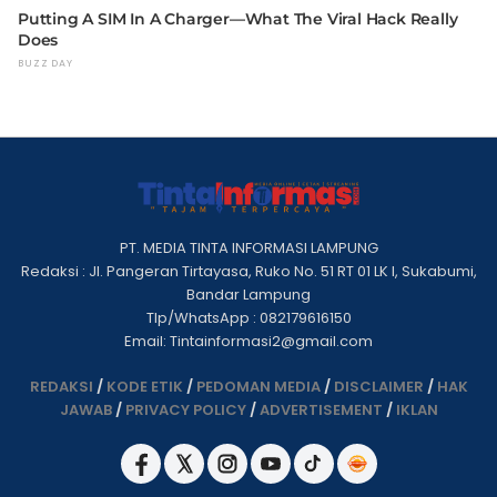
PT. MEDIA TINTA INFORMASI LAMPUNG
Redaksi : Jl. Pangeran Tirtayasa, Ruko No. 51 RT 01 LK I, Sukabumi,
Bandar Lampung
Tlp/WhatsApp : 082179616150
Email: Tintainformasi2@gmail.com
REDAKSI
/
KODE ETIK
/
PEDOMAN MEDIA
/
DISCLAIMER
/
HAK
JAWAB
/
PRIVACY POLICY
/
ADVERTISEMENT
/
IKLAN