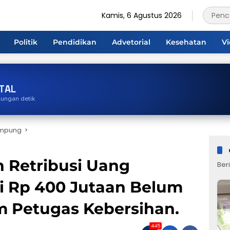
Kamis, 6 Agustus 2026
Politik
Pendidikan
Advetorial
Kesehatan
V
TAL
tungan detik
ampung
 Retribusi Uang
Beri
 Rp 400 Jutaan Belum
 Petugas Kebersihan.
445