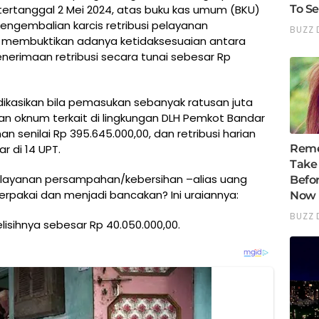
 tertanggal 2 Mei 2024, atas buku kas umum (BKU)
ngembalian karcis retribusi pelayanan
 membuktikan adanya ketidaksesuaian antara
enerimaan retribusi secara tunai sebesar Rp
ikasikan bila pemasukan sebanyak ratusan juta
an oknum terkait di lingkungan DLH Pemkot Bandar
nan senilai Rp 395.645.000,00, dan retribusi harian
r di 14 UPT.
pelayanan persampahan/kebersihan –alias uang
rpakai dan menjadi bancakan? Ini uraiannya:
elisihnya sebesar Rp 40.050.000,00.