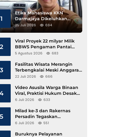
Etika Mahasiswa KKN
1
Darmajaya Dikeluhkan
Kepala Pekon Sinar Jawa
25 Juli 2026
694
Viral Proyek 22 milyar Milik
2
BBWS Pengaman Pantai
Pesisir Barat Diduga
5 Agustus 2026
683
Gunakan Besi Banci
Fasilitas Wisata Merangin
3
Terbengkalai Meski Anggaran
Perawatan Terus Mengalir
22 Juli 2026
666
Video Asusila Warga Binaan
4
Viral, Praktisi Hukum Desak
Evaluasi Lapas Tanjung Raja
6 Juli 2026
633
Milad ke-3 dan Rakernas
5
Persadin Tegaskan
Komitmen Transformasi
6 Juli 2026
551
Advokat Profesional di Era
Digital
Buruknya Pelayanan