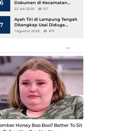
6
Dokumen di Kecamatan
Pangkalan Susu, Kinerja
22 Juli 2026
517
Disdukcapil Langkat Disorot
Ayah Tiri di Lampung Tengah
7
Ditangkap Usai Diduga
Hamili Anak di Bawah Umur
1 Agustus 2026
473