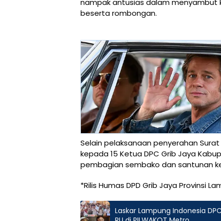
nampak antusias dalam menyambut ke
beserta rombongan.
Selain pelaksanaan penyerahan Surat
kepada 15 Ketua DPC Grib Jaya Kabupa
pembagian sembako dan santunan ke
*Rilis Humas DPD Grib Jaya Provinsi L
Laskar Lampung Indonesia DP
RU di PILWAKOT Metro