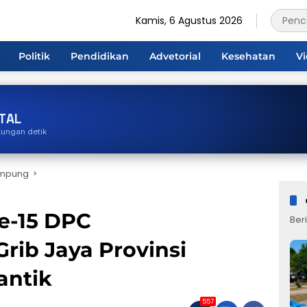
Kamis, 6 Agustus 2026
Politik
Pendidikan
Advetorial
Kesehatan
V
TAL
tungan detik
ampung
e-15 DPC
Beri
rib Jaya Provinsi
antik
557