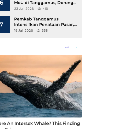
6
MoU di Tanggamus, Dorong
Ekonomi Hijau Berbasis Kopi
23 Juli 2026
416
dan Perdagangan Karbon
Pemkab Tanggamus
7
Intensifkan Penataan Pasar,
Pedagang Diajak Tempati
19 Juli 2026
358
Pasar Modern Talang Padang