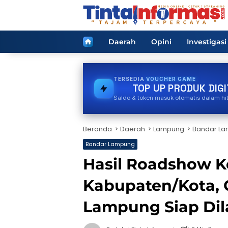
Langsung
ke
konten
Home
Daerah
Opini
Investigasi
TERSEDIA
STREAMING
TOP UP PRODUK DIGI
Saldo & token masuk otomatis dalam hi
Beranda
Daerah
Lampung
Bandar L
Bandar Lampung
Hasil Roadshow K
Kabupaten/Kota, G
Lampung Siap Dil