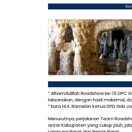
Scr
” Alhamdulillah Roadshow ke-15 DPC Gr
laksanakan, dengan hasil maksimal, dan
” kata Hi.S. Ramelan Ketua DPD Grib J
Menurutnya, perjalanan Team Roadsho
antar Kabupaten yang cukup jauh, jala
Lampung Barat dan Pesisir Barat.