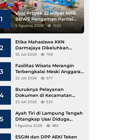
Viral Proyek 22 milyar Milik
1
BBWS Pengaman Pantai
Pesisir Barat Diduga
5 Agustus 2026
1030
Gunakan Besi Banci
Etika Mahasiswa KKN
2
Darmajaya Dikeluhkan
Kepala Pekon Sinar Jawa
25 Juli 2026
706
Fasilitas Wisata Merangin
3
Terbengkalai Meski Anggaran
Perawatan Terus Mengalir
22 Juli 2026
677
Buruknya Pelayanan
4
Dokumen di Kecamatan
Pangkalan Susu, Kinerja
22 Juli 2026
523
Disdukcapil Langkat Disorot
Ayah Tiri di Lampung Tengah
5
Ditangkap Usai Diduga
Hamili Anak di Bawah Umur
1 Agustus 2026
480
ESGIN dan DPP AEKI Teken