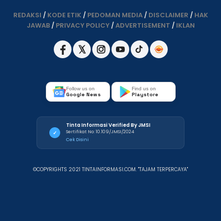
REDAKSI
/
KODE ETIK
/
PEDOMAN MEDIA
/
DISCLAIMER
/
HAK
JAWAB
/
PRIVACY POLICY
/
ADVERTISEMENT
/
IKLAN
Follow us on
Find us on
Google News
Playstore
Tinta Informasi Verified By JMSI
Sertifikat No: 10.109/JMSI/2024
✓
Cek Disini
©COPYRIGHTS 2021 TINTAINFORMASI.COM. "TAJAM TERPERCAYA"