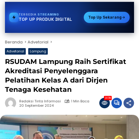
TERSEDIA
BPJS
Top Up Sekarang
TOP UP PRODUK DIGITAL
Beranda
Advetorial
Advetorial
Lampung
RSUDAM Lampung Raih Sertifikat
Akreditasi Penyelenggara
Pelatihan Kelas A dari Dirjen
Tenaga Kesehatan
3178
Redaksi Tinta Informasi
1 Min Baca
20 September 2024