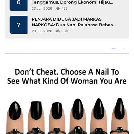
6
Tanggamus, Dorong Ekonomi Hijau
Berbasis Kopi dan Perdagangan Karbon
23 Juli 2026
423
PENJARA DIDUGA JADI MARKAS
7
NARKOBA: Dua Napi Rajabasa Bebas
Gunakan HP, Muncul Dugaan
23 Juli 2026
366
Keterlibatan Oknum Petugas