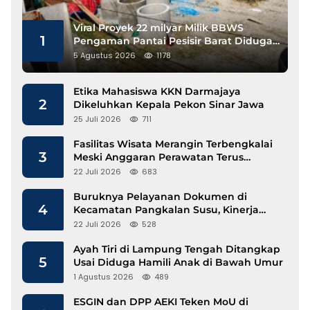
Viral Proyek 22 milyar Milik BBWS
1
Pengaman Pantai Pesisir Barat Diduga
Gunakan Besi Banci
5 Agustus 2026
1178
Etika Mahasiswa KKN Darmajaya
2
Dikeluhkan Kepala Pekon Sinar Jawa
25 Juli 2026
711
Fasilitas Wisata Merangin Terbengkalai
3
Meski Anggaran Perawatan Terus
Mengalir
22 Juli 2026
683
Buruknya Pelayanan Dokumen di
4
Kecamatan Pangkalan Susu, Kinerja
Disdukcapil Langkat Disorot
22 Juli 2026
528
Ayah Tiri di Lampung Tengah Ditangkap
5
Usai Diduga Hamili Anak di Bawah Umur
1 Agustus 2026
489
ESGIN dan DPP AEKI Teken MoU di