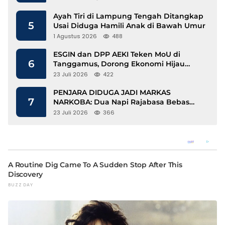
Ayah Tiri di Lampung Tengah Ditangkap
5
Usai Diduga Hamili Anak di Bawah Umur
1 Agustus 2026
488
ESGIN dan DPP AEKI Teken MoU di
6
Tanggamus, Dorong Ekonomi Hijau
Berbasis Kopi dan Perdagangan Karbon
23 Juli 2026
422
PENJARA DIDUGA JADI MARKAS
7
NARKOBA: Dua Napi Rajabasa Bebas
Gunakan HP, Muncul Dugaan
23 Juli 2026
366
Keterlibatan Oknum Petugas