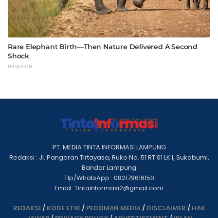
PT. MEDIA TINTA INFORMASI LAMPUNG
Redaksi : Jl. Pangeran Tirtayasa, Ruko No. 51 RT 01 LK I, Sukabumi,
Bandar Lampung
Tlp/WhatsApp : 082179616150
Email: Tintainformasi2@gmail.com
REDAKSI
/
KODE ETIK
/
PEDOMAN MEDIA
/
DISCLAIMER
/
HAK