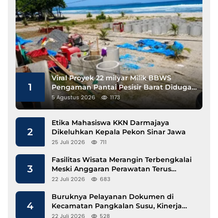
Viral Proyek 22 milyar Milik BBWS
1
Pengaman Pantai Pesisir Barat Diduga
Gunakan Besi Banci
5 Agustus 2026
1173
Etika Mahasiswa KKN Darmajaya
2
Dikeluhkan Kepala Pekon Sinar Jawa
25 Juli 2026
711
Fasilitas Wisata Merangin Terbengkalai
3
Meski Anggaran Perawatan Terus
Mengalir
22 Juli 2026
683
Buruknya Pelayanan Dokumen di
4
Kecamatan Pangkalan Susu, Kinerja
Disdukcapil Langkat Disorot
22 Juli 2026
528