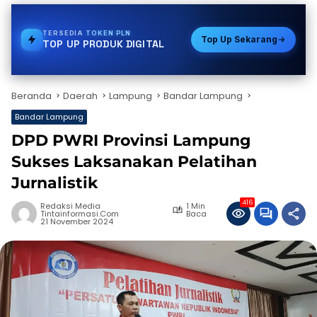
TERSEDIA
PAKET DATA
Top Up Sekarang
TOP UP PRODUK DIGITAL
Beranda
Daerah
Lampung
Bandar Lampung
Bandar Lampung
DPD PWRI Provinsi Lampung
Sukses Laksanakan Pelatihan
Jurnalistik
416
Redaksi Media
1 Min
Tintainformasi.com
Baca
21 November 2024