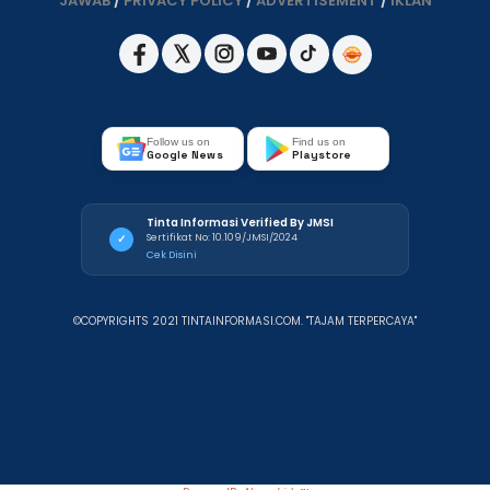
JAWAB
/
PRIVACY POLICY
/
ADVERTISEMENT
/
IKLAN
Follow us on
Find us on
Google News
Playstore
Tinta Informasi Verified By JMSI
Sertifikat No: 10.109/JMSI/2024
✓
Cek Disini
©COPYRIGHTS 2021 TINTAINFORMASI.COM. "TAJAM TERPERCAYA"