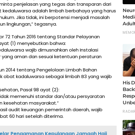
nta penjelasan yang tegas dan transparan dari
t kedaluwarsa adalah limbah berbahaya yang harus
ukum. Jika tidak, ini berpotensi menjadi masalah
n lingkungan,” tegasnya.
or 72 Tahun 2016 tentang Standar Pelayanan
 ayat (1) menyebutkan bahwa:
daluwarsa wajib dimusnahkan oleh Instalasi
r yang aman dan sesuai ketentuan peraturan
un 2014 tentang Pengelolaan Limbah Bahan
k obat kadaluwarsa sebagai limbah B3 yang wajib
hatan, Pasal 98 ayat (2):
idak memenuhi standar dan/atau persyaratan
n kesehatan masyarakat.”
 hasil audit keuangan pemerintah daerah, wajib
bat 60 hari setelah diterima.
elar Pengamanan Kepulangan Jamaah Haji