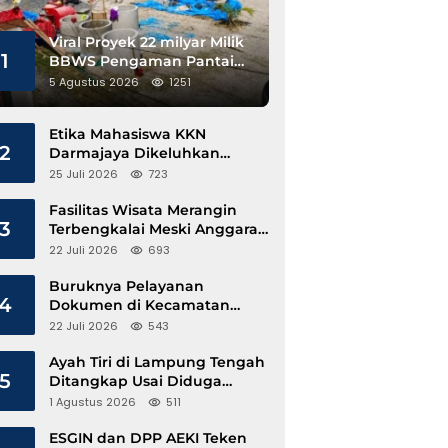
Viral Proyek 22 milyar Milik
1
BBWS Pengaman Pantai
Pesisir Barat Diduga
5 Agustus 2026
1251
Gunakan Besi Banci
Etika Mahasiswa KKN
2
Darmajaya Dikeluhkan
Kepala Pekon Sinar Jawa
25 Juli 2026
723
Fasilitas Wisata Merangin
3
Terbengkalai Meski Anggaran
Perawatan Terus Mengalir
22 Juli 2026
693
Buruknya Pelayanan
4
Dokumen di Kecamatan
Pangkalan Susu, Kinerja
22 Juli 2026
543
Disdukcapil Langkat Disorot
Ayah Tiri di Lampung Tengah
5
Ditangkap Usai Diduga
Hamili Anak di Bawah Umur
1 Agustus 2026
511
ESGIN dan DPP AEKI Teken