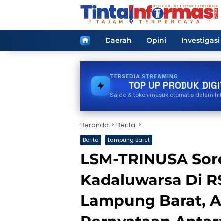
Langsung
ke
konten
Home
Daerah
Opini
Investigasi
TERSEDIA
GAS
TOP UP PRODUK DIGI
Saldo & token masuk otomatis dalam hi
Beranda
Berita
Berita
Lampung Barat
LSM-TRINUSA Sor
Kadaluwarsa Di 
Lampung Barat, 