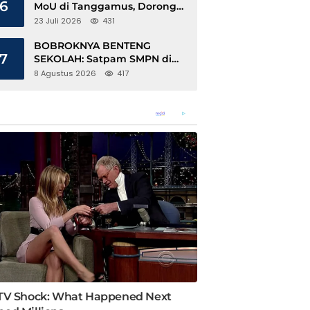
6
MoU di Tanggamus, Dorong
Ekonomi Hijau Berbasis Kopi
23 Juli 2026
431
dan Perdagangan Karbon
BOBROKNYA BENTENG
7
SEKOLAH: Satpam SMPN di
Bandar Lampung Diduga
8 Agustus 2026
417
Lecehkan Siswi