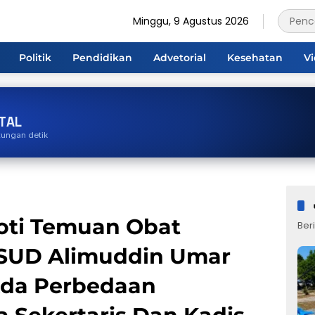
Minggu, 9 Agustus 2026
Politik
Pendidikan
Advetorial
Kesehatan
V
TAL
tungan detik
oti Temuan Obat
Beri
RSUD Alimuddin Umar
Ada Perbedaan