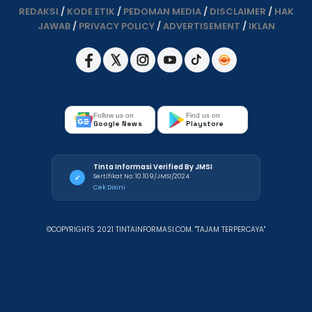
REDAKSI
/
KODE ETIK
/
PEDOMAN MEDIA
/
DISCLAIMER
/
HAK
JAWAB
/
PRIVACY POLICY
/
ADVERTISEMENT
/
IKLAN
Follow us on
Find us on
Google News
Playstore
Tinta Informasi Verified By JMSI
Sertifikat No: 10.109/JMSI/2024
✓
Cek Disini
©COPYRIGHTS 2021 TINTAINFORMASI.COM. "TAJAM TERPERCAYA"