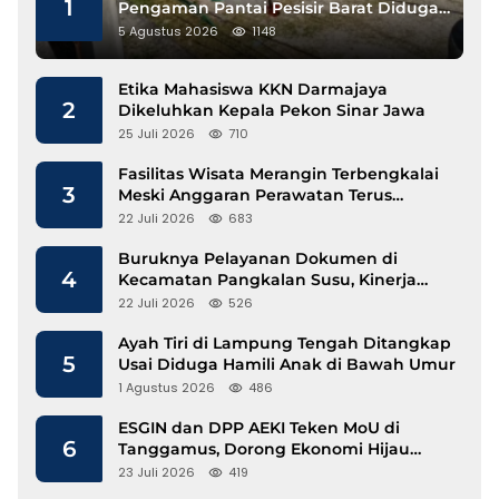
1
Pengaman Pantai Pesisir Barat Diduga
Gunakan Besi Banci
5 Agustus 2026
1148
Etika Mahasiswa KKN Darmajaya
2
Dikeluhkan Kepala Pekon Sinar Jawa
25 Juli 2026
710
Fasilitas Wisata Merangin Terbengkalai
3
Meski Anggaran Perawatan Terus
Mengalir
22 Juli 2026
683
Buruknya Pelayanan Dokumen di
4
Kecamatan Pangkalan Susu, Kinerja
Disdukcapil Langkat Disorot
22 Juli 2026
526
Ayah Tiri di Lampung Tengah Ditangkap
5
Usai Diduga Hamili Anak di Bawah Umur
1 Agustus 2026
486
ESGIN dan DPP AEKI Teken MoU di
6
Tanggamus, Dorong Ekonomi Hijau
Berbasis Kopi dan Perdagangan Karbon
23 Juli 2026
419