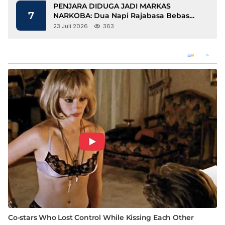
PENJARA DIDUGA JADI MARKAS
7
NARKOBA: Dua Napi Rajabasa Bebas
Gunakan HP, Muncul Dugaan
23 Juli 2026
363
Keterlibatan Oknum Petugas