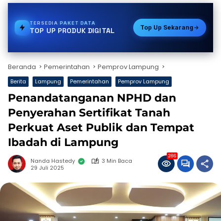
TERSEDIA
GAS
Top Up Sekarang
TOP UP PRODUK DIGITAL
Beranda
Pemerintahan
Pemprov Lampung
Berita
Lampung
Pemerintahan
Pemprov Lampung
Penandatanganan NPHD dan
Penyerahan Sertifikat Tanah
Perkuat Aset Publik dan Tempat
Ibadah di Lampung
286
Nanda Hastedy
3 Min Baca
29 Juli 2025