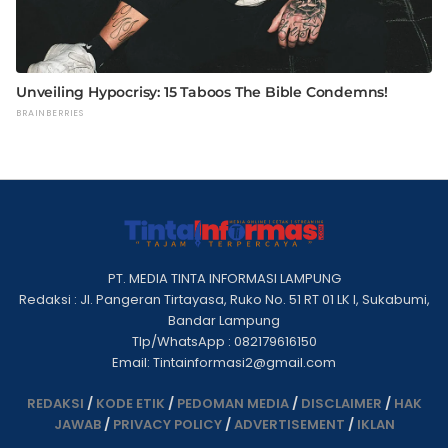
PT. MEDIA TINTA INFORMASI LAMPUNG
Redaksi : Jl. Pangeran Tirtayasa, Ruko No. 51 RT 01 LK I, Sukabumi,
Bandar Lampung
Tlp/WhatsApp : 082179616150
Email: Tintainformasi2@gmail.com
REDAKSI
/
KODE ETIK
/
PEDOMAN MEDIA
/
DISCLAIMER
/
HAK
JAWAB
/
PRIVACY POLICY
/
ADVERTISEMENT
/
IKLAN