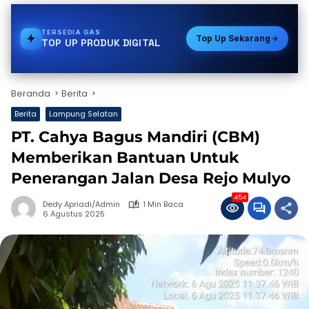
TERSEDIA
BPJS
Top Up Sekarang
TOP UP PRODUK DIGITAL
Beranda
Berita
Berita
Lampung Selatan
PT. Cahya Bagus Mandiri (CBM)
Memberikan Bantuan Untuk
Penerangan Jalan Desa Rejo Mulyo
454
Dedy Apriadi/Admin
1 Min Baca
6 Agustus 2025