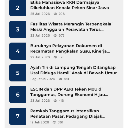
Etika Mahasiswa KKN Darmajaya
2
Dikeluhkan Kepala Pekon Sinar Jawa
25 Juli 2026
706
Fasilitas Wisata Merangin Terbengkalai
3
Meski Anggaran Perawatan Terus
Mengalir
22 Juli 2026
678
Buruknya Pelayanan Dokumen di
4
Kecamatan Pangkalan Susu, Kinerja
Disdukcapil Langkat Disorot
22 Juli 2026
523
Ayah Tiri di Lampung Tengah Ditangkap
5
Usai Diduga Hamili Anak di Bawah Umur
1 Agustus 2026
481
ESGIN dan DPP AEKI Teken MoU di
6
Tanggamus, Dorong Ekonomi Hijau
Berbasis Kopi dan Perdagangan Karbon
23 Juli 2026
416
Pemkab Tanggamus Intensifkan
7
Penataan Pasar, Pedagang Diajak
Tempati Pasar Modern Talang Padang
19 Juli 2026
361