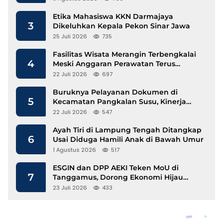
Etika Mahasiswa KKN Darmajaya
3
Dikeluhkan Kepala Pekon Sinar Jawa
25 Juli 2026
735
Fasilitas Wisata Merangin Terbengkalai
4
Meski Anggaran Perawatan Terus
Mengalir
22 Juli 2026
697
Buruknya Pelayanan Dokumen di
5
Kecamatan Pangkalan Susu, Kinerja
Disdukcapil Langkat Disorot
22 Juli 2026
547
Ayah Tiri di Lampung Tengah Ditangkap
6
Usai Diduga Hamili Anak di Bawah Umur
1 Agustus 2026
517
ESGIN dan DPP AEKI Teken MoU di
7
Tanggamus, Dorong Ekonomi Hijau
Berbasis Kopi dan Perdagangan Karbon
23 Juli 2026
433