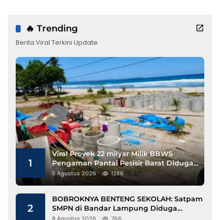
🔥 Trending
Berita Viral Terkini Update
Viral Proyek 22 milyar Milik BBWS
1
Pengaman Pantai Pesisir Barat Diduga
Gunakan Besi Banci
5 Agustus 2026
1286
BOBROKNYA BENTENG SEKOLAH: Satpam
2
SMPN di Bandar Lampung Diduga
Lecehkan Siswi
8 Agustus 2026
766