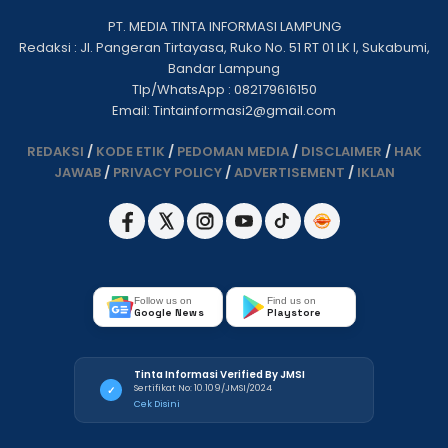
PT. MEDIA TINTA INFORMASI LAMPUNG
Redaksi : Jl. Pangeran Tirtayasa, Ruko No. 51 RT 01 LK I, Sukabumi,
Bandar Lampung
Tlp/WhatsApp : 082179616150
Email: Tintainformasi2@gmail.com
REDAKSI
/
KODE ETIK
/
PEDOMAN MEDIA
/
DISCLAIMER
/
HAK
JAWAB
/
PRIVACY POLICY
/
ADVERTISEMENT
/
IKLAN
Follow us on
Find us on
Google News
Playstore
Tinta Informasi Verified By JMSI
Sertifikat No: 10.109/JMSI/2024
✓
Cek Disini