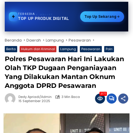
TERSEDIA
VOUCHER GAME
Top Up Sekarang
TOP UP PRODUK DIGITAL
Beranda
Daerah
Lampung
Pesawaran
Berita
Hukum dan Kriminal
Lampung
Pesawaran
Polri
Polres Pesawaran Hari Ini Lakukan
Olah TKP Dugaan Penganiayaan
Yang Dilakukan Mantan Oknum
Anggota DPRD Pesawaran
3177
Dedy Apriadi/Admin
3 Min Baca
15 September 2025