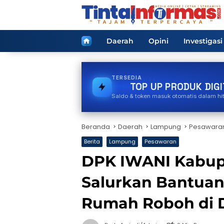
Langsung
ke
konten
Home
Daerah
Opini
Investigasi
TERSEDIA
PAKET DATA
TOP UP PRODUK DIGI
Saldo & token masuk otomatis dalam hi
Beranda
Daerah
Lampung
Pesawara
Berita
Lampung
Pesawaran
DPK IWANI Kabup
Salurkan Bantuan
Rumah Roboh di 