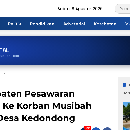
Sabtu, 8 Agustus 2026
Politik
Pendidikan
Advetorial
Kesehatan
V
TAL
tungan detik
n
aten Pesawaran
Beri
 Ke Korban Musibah
Desa Kedondong
364