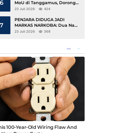
6
MoU di Tanggamus, Dorong
Ekonomi Hijau Berbasis Kopi
23 Juli 2026
424
dan Perdagangan Karbon
PENJARA DIDUGA JADI
7
MARKAS NARKOBA: Dua Napi
Rajabasa Bebas Gunakan HP,
23 Juli 2026
368
Muncul Dugaan Keterlibatan
Oknum Petugas