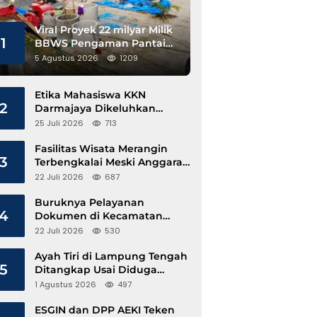
Viral Proyek 22 milyar Milik
1
BBWS Pengaman Pantai
Pesisir Barat Diduga
5 Agustus 2026
1209
Gunakan Besi Banci
Etika Mahasiswa KKN
2
Darmajaya Dikeluhkan
Kepala Pekon Sinar Jawa
25 Juli 2026
713
Fasilitas Wisata Merangin
3
Terbengkalai Meski Anggaran
Perawatan Terus Mengalir
22 Juli 2026
687
Buruknya Pelayanan
4
Dokumen di Kecamatan
Pangkalan Susu, Kinerja
22 Juli 2026
530
Disdukcapil Langkat Disorot
Ayah Tiri di Lampung Tengah
5
Ditangkap Usai Diduga
Hamili Anak di Bawah Umur
1 Agustus 2026
497
ESGIN dan DPP AEKI Teken