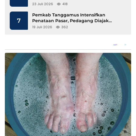
Berbasis Kopi dan Perdagangan Karbon
23 Juli 2026
418
Pemkab Tanggamus Intensifkan
7
Penataan Pasar, Pedagang Diajak
Tempati Pasar Modern Talang Padang
19 Juli 2026
362