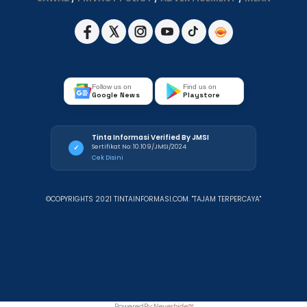
Follow us on
Find us on
Google News
Playstore
Tinta Informasi Verified By JMSI
Sertifikat No: 10.109/JMSI/2024
✓
Cek Disini
©COPYRIGHTS 2021 TINTAINFORMASI.COM. "TAJAM TERPERCAYA"
PoweredBy:
Neverhide™