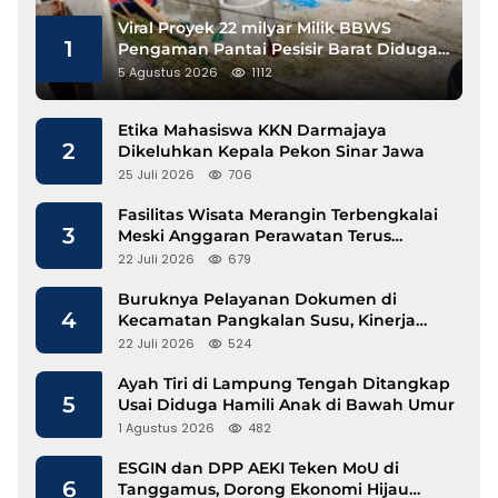
Viral Proyek 22 milyar Milik BBWS
1
Pengaman Pantai Pesisir Barat Diduga
Gunakan Besi Banci
5 Agustus 2026
1112
Etika Mahasiswa KKN Darmajaya
2
Dikeluhkan Kepala Pekon Sinar Jawa
25 Juli 2026
706
Fasilitas Wisata Merangin Terbengkalai
3
Meski Anggaran Perawatan Terus
Mengalir
22 Juli 2026
679
Buruknya Pelayanan Dokumen di
4
Kecamatan Pangkalan Susu, Kinerja
Disdukcapil Langkat Disorot
22 Juli 2026
524
Ayah Tiri di Lampung Tengah Ditangkap
5
Usai Diduga Hamili Anak di Bawah Umur
1 Agustus 2026
482
ESGIN dan DPP AEKI Teken MoU di
6
Tanggamus, Dorong Ekonomi Hijau