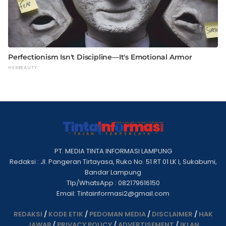
PT. MEDIA TINTA INFORMASI LAMPUNG
Redaksi : Jl. Pangeran Tirtayasa, Ruko No. 51 RT 01 LK I, Sukabumi,
Bandar Lampung
Tlp/WhatsApp : 082179616150
Email: Tintainformasi2@gmail.com
REDAKSI
/
KODE ETIK
/
PEDOMAN MEDIA
/
DISCLAIMER
/
HAK
JAWAB
/
PRIVACY POLICY
/
ADVERTISEMENT
/
IKLAN