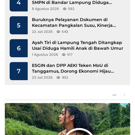
4
SMPN di Bandar Lampung Diduga
Lecehkan Siswi
8 Agustus 2026
592
Buruknya Pelayanan Dokumen di
5
Kecamatan Pangkalan Susu, Kinerja
Disdukcapil Langkat Disorot
22 Juli 2026
543
Ayah Tiri di Lampung Tengah Ditangkap
6
Usai Diduga Hamili Anak di Bawah Umur
1 Agustus 2026
517
ESGIN dan DPP AEKI Teken MoU di
7
Tanggamus, Dorong Ekonomi Hijau
Berbasis Kopi dan Perdagangan Karbon
23 Juli 2026
432