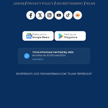
JAWAB
/
PRIVACY POLICY
/
ADVERTISEMENT
/
IKLAN
Follow us on
Find us on
Google News
Playstore
Tinta Informasi Verified By JMSI
Sertifikat No: 10.109/JMSI/2024
✓
Cek Disini
©COPYRIGHTS 2021 TINTAINFORMASI.COM. "TAJAM TERPERCAYA"