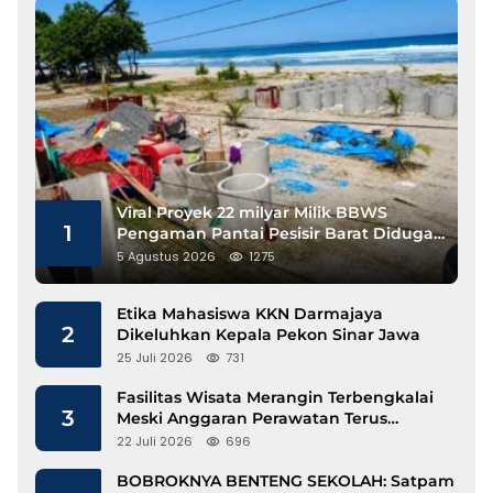
Viral Proyek 22 milyar Milik BBWS
1
Pengaman Pantai Pesisir Barat Diduga
Gunakan Besi Banci
5 Agustus 2026
1275
Etika Mahasiswa KKN Darmajaya
2
Dikeluhkan Kepala Pekon Sinar Jawa
25 Juli 2026
731
Fasilitas Wisata Merangin Terbengkalai
3
Meski Anggaran Perawatan Terus
Mengalir
22 Juli 2026
696
BOBROKNYA BENTENG SEKOLAH: Satpam