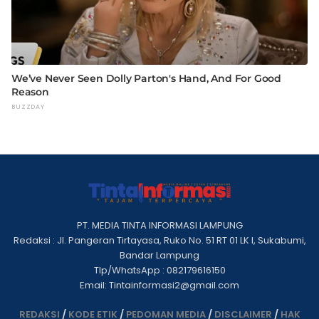
PT. MEDIA TINTA INFORMASI LAMPUNG
Redaksi : Jl. Pangeran Tirtayasa, Ruko No. 51 RT 01 LK I, Sukabumi,
Bandar Lampung
Tlp/WhatsApp : 082179616150
Email: Tintainformasi2@gmail.com
REDAKSI
/
KODE ETIK
/
PEDOMAN MEDIA
/
DISCLAIMER
/
HAK