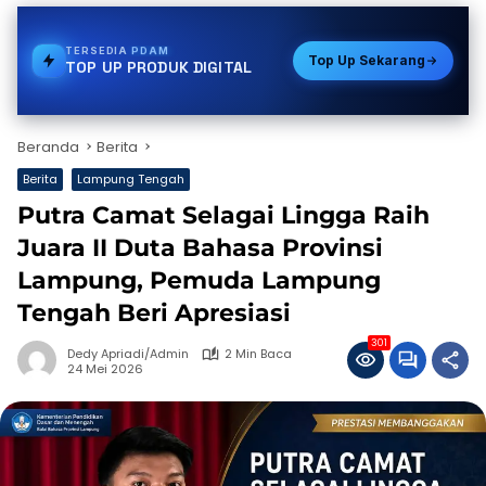
TERSEDIA
PULSA
Top Up Sekarang
TOP UP PRODUK DIGITAL
Beranda
Berita
Berita
Lampung Tengah
Putra Camat Selagai Lingga Raih
Juara II Duta Bahasa Provinsi
Lampung, Pemuda Lampung
Tengah Beri Apresiasi
301
Dedy Apriadi/Admin
2 Min Baca
24 Mei 2026