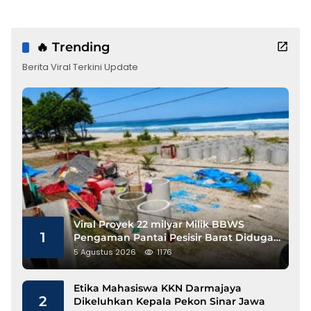
🔥 Trending
Berita Viral Terkini Update
Viral Proyek 22 milyar Milik BBWS
1
Pengaman Pantai Pesisir Barat Diduga
Gunakan Besi Banci
5 Agustus 2026
1176
Etika Mahasiswa KKN Darmajaya
2
Dikeluhkan Kepala Pekon Sinar Jawa