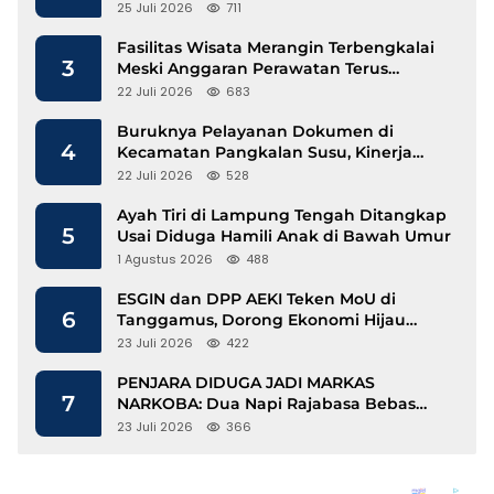
25 Juli 2026
711
Fasilitas Wisata Merangin Terbengkalai
3
Meski Anggaran Perawatan Terus
Mengalir
22 Juli 2026
683
Buruknya Pelayanan Dokumen di
4
Kecamatan Pangkalan Susu, Kinerja
Disdukcapil Langkat Disorot
22 Juli 2026
528
Ayah Tiri di Lampung Tengah Ditangkap
5
Usai Diduga Hamili Anak di Bawah Umur
1 Agustus 2026
488
ESGIN dan DPP AEKI Teken MoU di
6
Tanggamus, Dorong Ekonomi Hijau
Berbasis Kopi dan Perdagangan Karbon
23 Juli 2026
422
PENJARA DIDUGA JADI MARKAS
7
NARKOBA: Dua Napi Rajabasa Bebas
Gunakan HP, Muncul Dugaan
23 Juli 2026
366
Keterlibatan Oknum Petugas