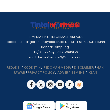
PT. MEDIA TINTA INFORMASI LAMPUNG
Redaksi : Jl. Pangeran Tirtayasa, Ruko No. 51 RT 01 LK I, Sukabumi,
Bandar Lampung
Tlp/WhatsApp : 082179616150
Email: Tintainformasi2@gmail.com
REDAKSI
/
KODE ETIK
/
PEDOMAN MEDIA
/
DISCLAIMER
/
HAK
JAWAB
/
PRIVACY POLICY
/
ADVERTISEMENT
/
IKLAN
Follow us on
Find us on
Google News
Playstore