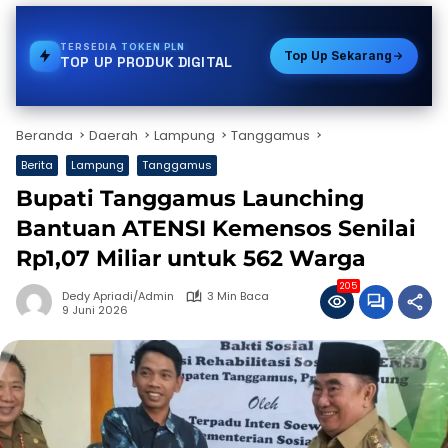
TERSEDIA
GAS
Top Up Sekarang
TOP UP PRODUK DIGITAL
Beranda
Daerah
Lampung
Tanggamus
Berita
Lampung
Tanggamus
Bupati Tanggamus Launching
Bantuan ATENSI Kemensos Senilai
Rp1,07 Miliar untuk 562 Warga
205
Dedy Apriadi/Admin
3 Min Baca
9 Juni 2026