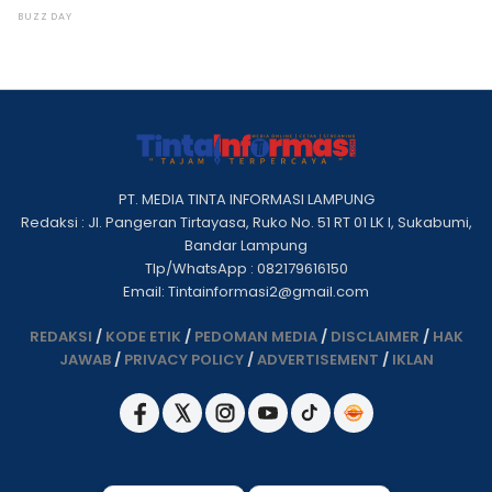
PT. MEDIA TINTA INFORMASI LAMPUNG
Redaksi : Jl. Pangeran Tirtayasa, Ruko No. 51 RT 01 LK I, Sukabumi,
Bandar Lampung
Tlp/WhatsApp : 082179616150
Email: Tintainformasi2@gmail.com
REDAKSI
/
KODE ETIK
/
PEDOMAN MEDIA
/
DISCLAIMER
/
HAK
JAWAB
/
PRIVACY POLICY
/
ADVERTISEMENT
/
IKLAN