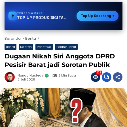
TERSEDIA
E-WALLET
Top Up Sekarang
TOP UP PRODUK DIGITAL
Beranda
Berita
Berita
Daerah
Peristiwa
Pesisir Barat
Dugaan Nikah Siri Anggota DPRD
Pesisir Barat jadi Sorotan Publik
223
Nanda Hastedy
2 Min Baca
3 Juli 2026