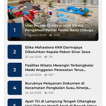
Viral Proyek 22 milyar Milik BBWS
1
Pengaman Pantai Pesisir Barat Diduga
Gunakan Besi Banci
5 Agustus 2026
1200
Etika Mahasiswa KKN Darmajaya
2
Dikeluhkan Kepala Pekon Sinar Jawa
25 Juli 2026
713
Fasilitas Wisata Merangin Terbengkalai
3
Meski Anggaran Perawatan Terus
Mengalir
22 Juli 2026
687
Buruknya Pelayanan Dokumen di
4
Kecamatan Pangkalan Susu, Kinerja
Disdukcapil Langkat Disorot
22 Juli 2026
530
Ayah Tiri di Lampung Tengah Ditangkap
5
Usai Diduga Hamili Anak di Bawah Umur