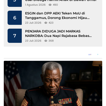
1 Agustus 2026
490
ESGIN dan DPP AEKI Teken MoU di
6
Tanggamus, Dorong Ekonomi Hijau
Berbasis Kopi dan Perdagangan Karbon
23 Juli 2026
423
PENJARA DIDUGA JADI MARKAS
7
NARKOBA: Dua Napi Rajabasa Bebas
Gunakan HP, Muncul Dugaan
23 Juli 2026
368
Keterlibatan Oknum Petugas