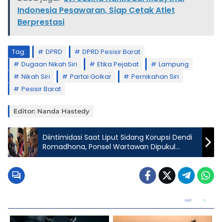
Indonesia Pesawaran, Siap Cetak Atlet
Berprestasi
Tag:
DPRD
DPRD Pesisir Barat
Dugaan Nikah Siri
Etika Pejabat
Lampung
Nikah Siri
Partai Golkar
Pernikahan Siri
Pesisir Barat
Editor: Nanda Hastedy
Diintimidasi Saat Liput Sidang Korupsi Dendi
Romadhona, Ponsel Wartawan Dipukul
Orang Tak Dikenal