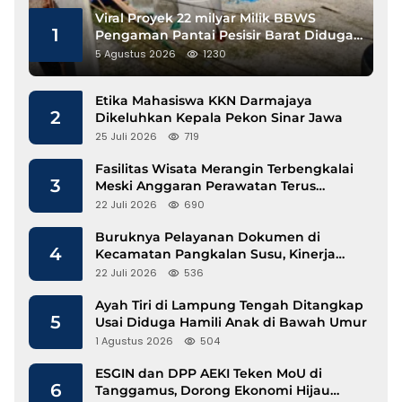
Viral Proyek 22 milyar Milik BBWS
1
Pengaman Pantai Pesisir Barat Diduga
Gunakan Besi Banci
5 Agustus 2026
1230
Etika Mahasiswa KKN Darmajaya
2
Dikeluhkan Kepala Pekon Sinar Jawa
25 Juli 2026
719
Fasilitas Wisata Merangin Terbengkalai
3
Meski Anggaran Perawatan Terus
Mengalir
22 Juli 2026
690
Buruknya Pelayanan Dokumen di
4
Kecamatan Pangkalan Susu, Kinerja
Disdukcapil Langkat Disorot
22 Juli 2026
536
Ayah Tiri di Lampung Tengah Ditangkap
5
Usai Diduga Hamili Anak di Bawah Umur
1 Agustus 2026
504
ESGIN dan DPP AEKI Teken MoU di
6
Tanggamus, Dorong Ekonomi Hijau