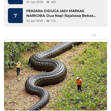
Berbasis Kopi dan Perdagangan Karbon
23 Juli 2026
425
PENJARA DIDUGA JADI MARKAS
7
NARKOBA: Dua Napi Rajabasa Bebas
Gunakan HP, Muncul Dugaan
23 Juli 2026
372
Keterlibatan Oknum Petugas