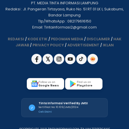
PT. MEDIA TINTA INFORMASI LAMPUNG
Redaksi : Jl. Pangeran Tirtayasa, Ruko No. 51 RT 01 LK I, Sukabumi,
Bandar Lampung
Tlp/WhatsApp : 082179616150
Email: Tintainformasi2@gmail.com
REDAKSI
/
KODE ETIK
/
PEDOMAN MEDIA
/
DISCLAIMER
/
HAK
JAWAB
/
PRIVACY POLICY
/
ADVERTISEMENT
/
IKLAN
Follow us on
Find us on
Google News
Playstore
Tinta Informasi Verified By JMSI
Sertifikat No: 10.109/JMSI/2024
✓
Cek Disini