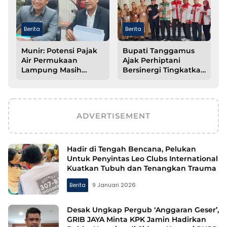
Berita
Berita
Munir: Potensi Pajak
Bupati Tanggamus
Air Permukaan
Ajak Perhiptani
Lampung Masih
Bersinergi Tingkatkan
Besar, Optimalisasi
Produktivitas
PAD Kunci
Pertanian
Percepatan
Pembangunan
ADVERTISEMENT
Hadir di Tengah Bencana, Pelukan
Untuk Penyintas Leo Clubs International
Kuatkan Tubuh dan Tenangkan Trauma
Berita
9 Januari 2026
Desak Ungkap Pergub ‘Anggaran Geser’,
GRIB JAYA Minta KPK Jamin Hadirkan