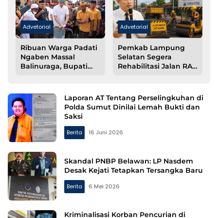
Advetorial
Advetorial
Ribuan Warga Padati
Pemkab Lampung
i
Ngaben Massal
Selatan Segera
Balinuraga, Bupati
Rehabilitasi Jalan RA
Egi Tegaskan
Basyid Jati Agung
Komitmen Lestarikan
Warisan Budaya
Laporan AT Tentang Perselingkuhan di
Polda Sumut Dinilai Lemah Bukti dan
Saksi
Berita
16 Juni 2026
Skandal PNBP Belawan: LP Nasdem
Desak Kejati Tetapkan Tersangka Baru
Berita
6 Mei 2026
Kriminalisasi Korban Pencurian di