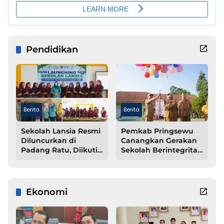
Pendidikan
Berita
Berita
Sekolah Lansia Resmi
Pemkab Pringsewu
Diluncurkan di
Canangkan Gerakan
Padang Ratu, Diikuti
Sekolah Berintegritas
Peserta dari 15
Bebas KKN
Kampung
Ekonomi