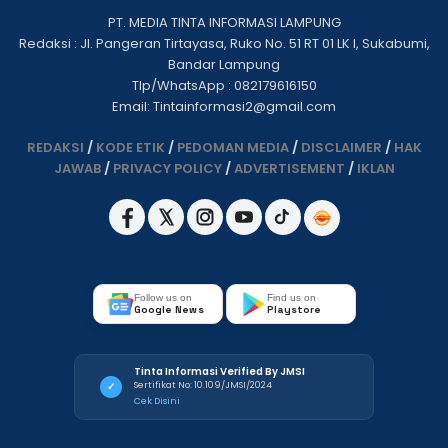
PT. MEDIA TINTA INFORMASI LAMPUNG
Redaksi : Jl. Pangeran Tirtayasa, Ruko No. 51 RT 01 LK I, Sukabumi,
Bandar Lampung
Tlp/WhatsApp : 082179616150
Email: Tintainformasi2@gmail.com
REDAKSI
/
KODE ETIK
/
PEDOMAN MEDIA
/
DISCLAIMER
/
HAK
JAWAB
/
PRIVACY POLICY
/
ADVERTISEMENT
/
IKLAN
Follow us on
Find us on
Google News
Playstore
Tinta Informasi Verified By JMSI
Sertifikat No: 10.109/JMSI/2024
✓
Cek Disini