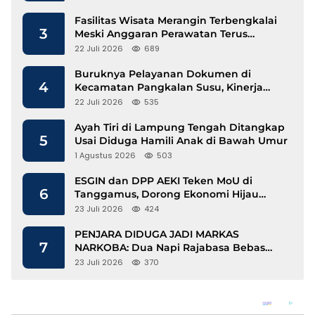
Fasilitas Wisata Merangin Terbengkalai
3
Meski Anggaran Perawatan Terus
Mengalir
22 Juli 2026
689
Buruknya Pelayanan Dokumen di
4
Kecamatan Pangkalan Susu, Kinerja
Disdukcapil Langkat Disorot
22 Juli 2026
535
Ayah Tiri di Lampung Tengah Ditangkap
5
Usai Diduga Hamili Anak di Bawah Umur
1 Agustus 2026
503
ESGIN dan DPP AEKI Teken MoU di
6
Tanggamus, Dorong Ekonomi Hijau
Berbasis Kopi dan Perdagangan Karbon
23 Juli 2026
424
PENJARA DIDUGA JADI MARKAS
7
NARKOBA: Dua Napi Rajabasa Bebas
Gunakan HP, Muncul Dugaan
23 Juli 2026
370
Keterlibatan Oknum Petugas