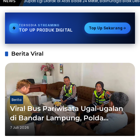
Egi Diarak di Atas Bade 24 Meter, Balinuraga Bidik Desa
Ribuan 
NEWS
 Budaya 2027
Ngaben 
TERSEDIA
VOUCHER GAME
Top Up Sekarang
TOP UP PRODUK DIGITAL
Berita Viral
Berita
Viral Bus Pariwisata Ugal-ugalan
di Bandar Lampung, Polda
Panggil Supir dan Manajemen PO
7 Juli 2026
EP