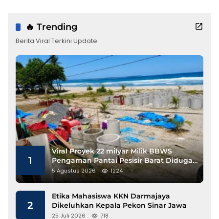
🔥 Trending
Berita Viral Terkini Update
Viral Proyek 22 milyar Milik BBWS
1
Pengaman Pantai Pesisir Barat Diduga
Gunakan Besi Banci
5 Agustus 2026
1224
Etika Mahasiswa KKN Darmajaya
2
Dikeluhkan Kepala Pekon Sinar Jawa
25 Juli 2026
718