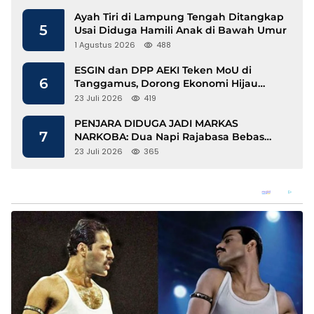
Ayah Tiri di Lampung Tengah Ditangkap
5
Usai Diduga Hamili Anak di Bawah Umur
1 Agustus 2026
488
ESGIN dan DPP AEKI Teken MoU di
6
Tanggamus, Dorong Ekonomi Hijau
Berbasis Kopi dan Perdagangan Karbon
23 Juli 2026
419
PENJARA DIDUGA JADI MARKAS
7
NARKOBA: Dua Napi Rajabasa Bebas
Gunakan HP, Muncul Dugaan
23 Juli 2026
365
Keterlibatan Oknum Petugas