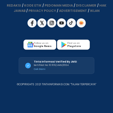
REDAKSI
/
KODE ETIK
/
PEDOMAN MEDIA
/
DISCLAIMER
/
HAK
JAWAB
/
PRIVACY POLICY
/
ADVERTISEMENT
/
IKLAN
Follow us on
Find us on
Google News
Playstore
Tinta Informasi Verified By JMSI
Sertifikat No: 10.109/JMSI/2024
✓
Cek Disini
©COPYRIGHTS 2021 TINTAINFORMASI.COM. "TAJAM TERPERCAYA"