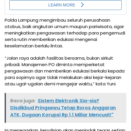
Polda Lampung mengimbau seluruh perusahaan
otobus, baik angkutan umum maupun pariwisata, agar
meningkatkan pengawasan terhadap para pengemudi
serta rutin memberikan edukasi mengenai
keselamatan berlalu lintas.
“Jalan raya adalah fasilitas bersama, bukan sirkuit
pribadi. Manajemen PO diminta memperketat
pengawasan dan memberikan edukasi berkala kepada
para sopirnya agar tidak melakukan aksi kejar-kejaran
atau ugal-ugalan demi mengejar waktu,” kata Yuni.
Baca juga:
Sistem Elektronik Sia-sia?
Disdikbud Pringsewu Tetap Boros Anggaran
ATK, Dugaan Korupsi Rp 1,1 Miliar Mencuat!"
Ia menegaskan, kepolisian akan menindak tegas setiap