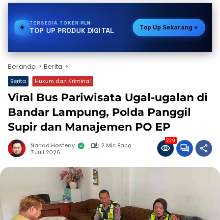
TERSEDIA
BPJS
Top Up Sekarang
TOP UP PRODUK DIGITAL
Beranda
Berita
Berita
Hukum dan Kriminal
Viral Bus Pariwisata Ugal-ugalan di
Bandar Lampung, Polda Panggil
Supir dan Manajemen PO EP
239
Nanda Hastedy
2 Min Baca
7 Juli 2026