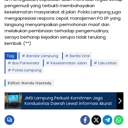
pengemudi yang terbukti membahayakan
keselamatan masyarakat di jalan. Polda Lampung juga
mengapresiasi respons cepat manajemen PO EP yang
langsung menyampaikan permohonan maaf dan
melakukan pembinaan terhadap pengemudinya,
seraya berharap kejadian serupa tidak terulang
kembali. (**)
Tag:
Bandar Lampung
Berita Viral
Bus Pariwisata
Keselamatan Jalan
Lalu Lintas
Polda Lampung
Editor: Nanda Hastedy
JMSI Lampung Perkuat Komitmen Jaga
Kondusivitas Daerah Lewat Informasi Akurat