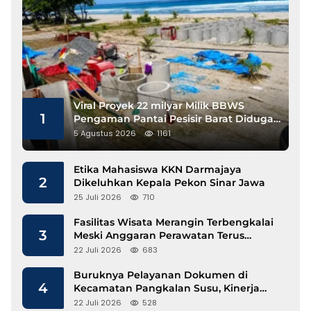
Viral Proyek 22 milyar Milik BBWS
1
Pengaman Pantai Pesisir Barat Diduga
Gunakan Besi Banci
5 Agustus 2026
1161
Etika Mahasiswa KKN Darmajaya
2
Dikeluhkan Kepala Pekon Sinar Jawa
25 Juli 2026
710
Fasilitas Wisata Merangin Terbengkalai
3
Meski Anggaran Perawatan Terus
Mengalir
22 Juli 2026
683
Buruknya Pelayanan Dokumen di
4
Kecamatan Pangkalan Susu, Kinerja
Disdukcapil Langkat Disorot
22 Juli 2026
528