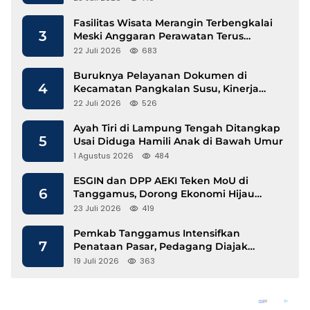
Fasilitas Wisata Merangin Terbengkalai
3
Meski Anggaran Perawatan Terus
Mengalir
22 Juli 2026
683
Buruknya Pelayanan Dokumen di
4
Kecamatan Pangkalan Susu, Kinerja
Disdukcapil Langkat Disorot
22 Juli 2026
526
Ayah Tiri di Lampung Tengah Ditangkap
5
Usai Diduga Hamili Anak di Bawah Umur
1 Agustus 2026
484
ESGIN dan DPP AEKI Teken MoU di
6
Tanggamus, Dorong Ekonomi Hijau
Berbasis Kopi dan Perdagangan Karbon
23 Juli 2026
419
Pemkab Tanggamus Intensifkan
7
Penataan Pasar, Pedagang Diajak
Tempati Pasar Modern Talang Padang
19 Juli 2026
363