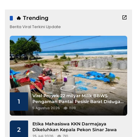
🔥 Trending
Berita Viral Terkini Update
Viral Proyek 22 milyar Milik BBWS
1
Pengaman Pantai Pesisir Barat Diduga
Gunakan Besi Banci
5 Agustus 2026
1139
Etika Mahasiswa KKN Darmajaya
2
Dikeluhkan Kepala Pekon Sinar Jawa
25 Juli 2026
710