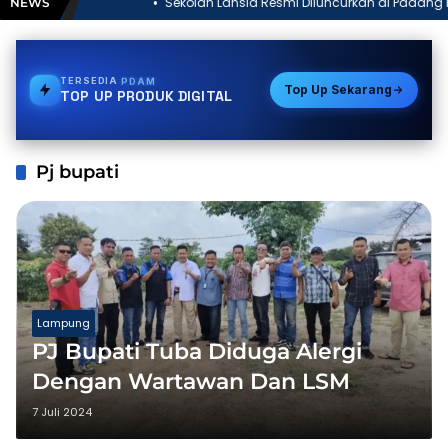
Sekolah Lansia Resmi Diluncurkan di Padang Ratu, Diikuti
NEWS
Peserta dari 15 Kampung
TERSEDIA
E-WALLET
Top Up Sekarang
TOP UP PRODUK DIGITAL
Pj bupati
Lampung
PJ Bupati Tuba Diduga Alergi
Dengan Wartawan Dan LSM
7 Juli 2024