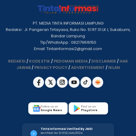
PT. MEDIA TINTA INFORMASI LAMPUNG
Redaksi : Jl. Pangeran Tirtayasa, Ruko No. 51 RT 01 LK I, Sukabumi,
Bandar Lampung
Tlp/WhatsApp : 082179616150
Email: Tintainformasi2@gmail.com
REDAKSI
/
KODE ETIK
/
PEDOMAN MEDIA
/
DISCLAIMER
/
HAK
JAWAB
/
PRIVACY POLICY
/
ADVERTISEMENT
/
IKLAN
Follow us on
Find us on
Google News
Playstore
Tinta Informasi Verified By JMSI
Sertifikat No: 10.109/JMSI/2024
✓