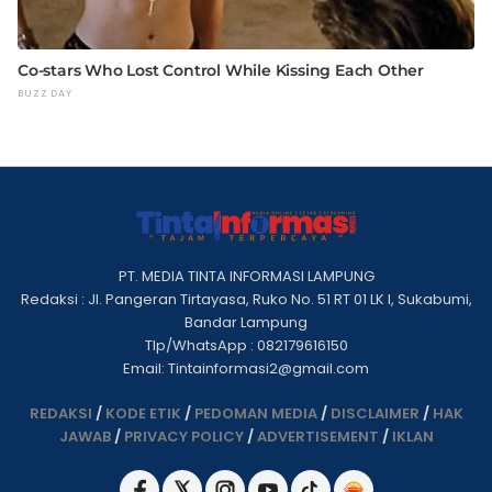
PT. MEDIA TINTA INFORMASI LAMPUNG
Redaksi : Jl. Pangeran Tirtayasa, Ruko No. 51 RT 01 LK I, Sukabumi,
Bandar Lampung
Tlp/WhatsApp : 082179616150
Email: Tintainformasi2@gmail.com
REDAKSI
/
KODE ETIK
/
PEDOMAN MEDIA
/
DISCLAIMER
/
HAK
JAWAB
/
PRIVACY POLICY
/
ADVERTISEMENT
/
IKLAN