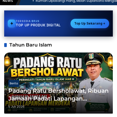
Rumah Dipasangi Plang, Mbah Suparsono Mengaku Terluka:
NEWS
“Saya Anggap Mereka Saudara Kandung”
TERSEDIA
GAS
Top Up Sekarang
TOP UP PRODUK DIGITAL
Tahun Baru Islam
Berita
Padang Ratu Bersholawat, Ribuan
Jamaah Padati Lapangan
Merdeka
5 Juli 2026