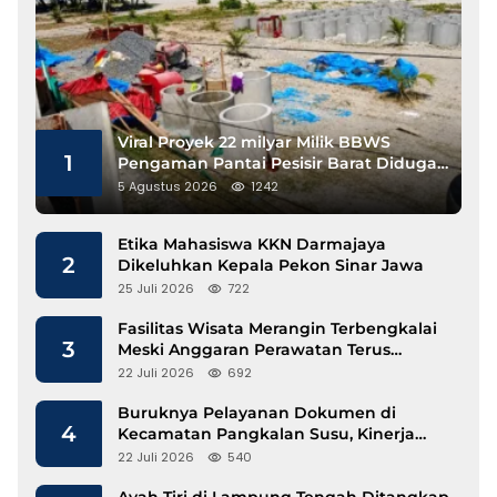
Viral Proyek 22 milyar Milik BBWS
1
Pengaman Pantai Pesisir Barat Diduga
Gunakan Besi Banci
5 Agustus 2026
1242
Etika Mahasiswa KKN Darmajaya
2
Dikeluhkan Kepala Pekon Sinar Jawa
25 Juli 2026
722
Fasilitas Wisata Merangin Terbengkalai
3
Meski Anggaran Perawatan Terus
Mengalir
22 Juli 2026
692
Buruknya Pelayanan Dokumen di
4
Kecamatan Pangkalan Susu, Kinerja
Disdukcapil Langkat Disorot
22 Juli 2026
540