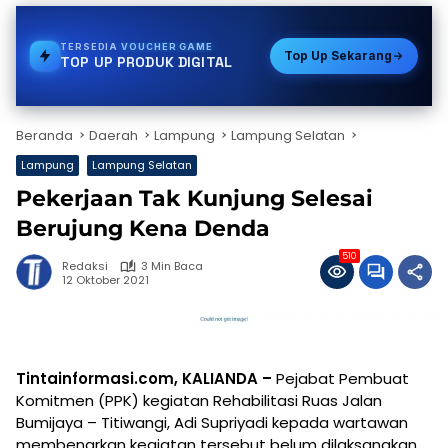
TERSEDIA
E-WALLET
Top Up Sekarang
TOP UP PRODUK DIGITAL
Beranda
Daerah
Lampung
Lampung Selatan
Lampung
Lampung Selatan
Pekerjaan Tak Kunjung Selesai
Berujung Kena Denda
510
Redaksi
3 Min Baca
12 Oktober 2021
Tintainformasi.com, KALIANDA –
Pejabat Pembuat
Komitmen (PPK) kegiatan Rehabilitasi Ruas Jalan
Bumijaya – Titiwangi, Adi Supriyadi kepada wartawan
membenarkan kegiatan tersebut belum dilaksanakan