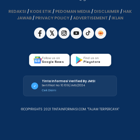
REDAKSI
/
KODE ETIK
/
PEDOMAN MEDIA
/
DISCLAIMER
/
HAK
JAWAB
/
PRIVACY POLICY
/
ADVERTISEMENT
/
IKLAN
Follow us on
Find us on
Google News
Playstore
Tinta Informasi Verified By JMSI
Sertifikat No: 10.109/JMSI/2024
✓
Cek Disini
©COPYRIGHTS 2021 TINTAINFORMASI.COM. "TAJAM TERPERCAYA"