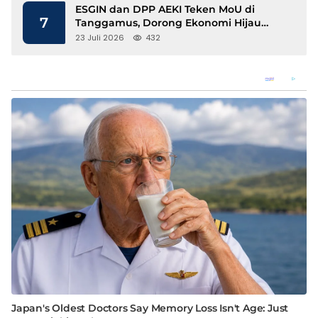
ESGIN dan DPP AEKI Teken MoU di
7
Tanggamus, Dorong Ekonomi Hijau
Berbasis Kopi dan Perdagangan Karbon
23 Juli 2026
432