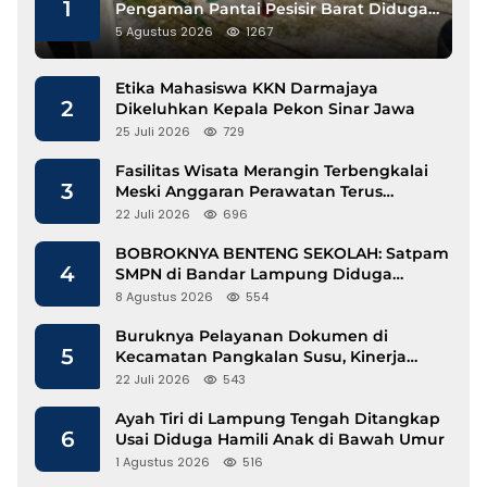
1
Pengaman Pantai Pesisir Barat Diduga
Gunakan Besi Banci
5 Agustus 2026
1267
Etika Mahasiswa KKN Darmajaya
2
Dikeluhkan Kepala Pekon Sinar Jawa
25 Juli 2026
729
Fasilitas Wisata Merangin Terbengkalai
3
Meski Anggaran Perawatan Terus
Mengalir
22 Juli 2026
696
BOBROKNYA BENTENG SEKOLAH: Satpam
4
SMPN di Bandar Lampung Diduga
Lecehkan Siswi
8 Agustus 2026
554
Buruknya Pelayanan Dokumen di
5
Kecamatan Pangkalan Susu, Kinerja
Disdukcapil Langkat Disorot
22 Juli 2026
543
Ayah Tiri di Lampung Tengah Ditangkap
6
Usai Diduga Hamili Anak di Bawah Umur
1 Agustus 2026
516