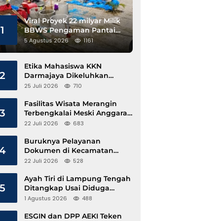
Viral Proyek 22 milyar Milik
1
BBWS Pengaman Pantai
Pesisir Barat Diduga
5 Agustus 2026
1161
Gunakan Besi Banci
Etika Mahasiswa KKN
2
Darmajaya Dikeluhkan
Kepala Pekon Sinar Jawa
25 Juli 2026
710
Fasilitas Wisata Merangin
3
Terbengkalai Meski Anggaran
Perawatan Terus Mengalir
22 Juli 2026
683
Buruknya Pelayanan
4
Dokumen di Kecamatan
Pangkalan Susu, Kinerja
22 Juli 2026
528
Disdukcapil Langkat Disorot
Ayah Tiri di Lampung Tengah
5
Ditangkap Usai Diduga
Hamili Anak di Bawah Umur
1 Agustus 2026
488
ESGIN dan DPP AEKI Teken