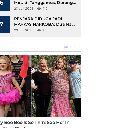
6
MoU di Tanggamus, Dorong
Ekonomi Hijau Berbasis Kopi
23 Juli 2026
419
dan Perdagangan Karbon
PENJARA DIDUGA JADI
7
MARKAS NARKOBA: Dua Napi
Rajabasa Bebas Gunakan HP,
23 Juli 2026
365
Muncul Dugaan Keterlibatan
Oknum Petugas