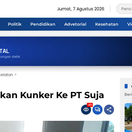
Jumat, 7 Agustus 2026
Politik
Pendidikan
Advetorial
Kesehatan
V
TAL
tungan detik
elatan
an Kunker Ke PT Suja
Beri
481