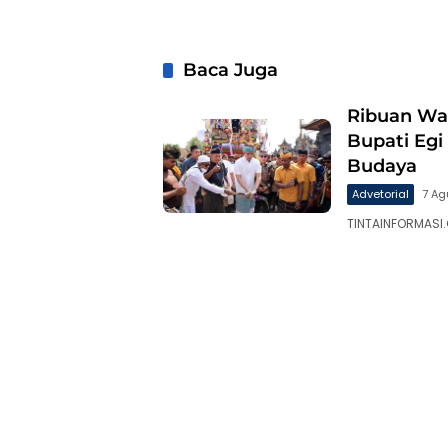
Baca Juga
Ribuan War
Bupati Eg
Budaya
Advetorial
7 Ag
TINTAINFORMASI