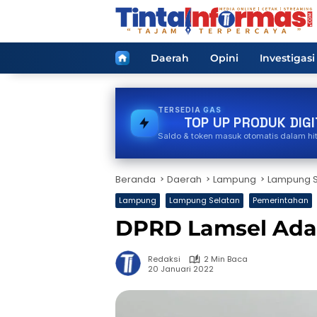
Langsung
ke
konten
Home
Daerah
Opini
Investigasi
TERSEDIA
VOUCHER GAME
TOP UP PRODUK DIGI
Saldo & token masuk otomatis dalam hi
Beranda
Daerah
Lampung
Lampung S
Lampung
Lampung Selatan
Pemerintahan
DPRD Lamsel Adak
Redaksi
2 Min Baca
20 Januari 2022