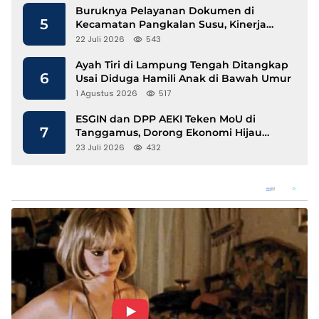
Buruknya Pelayanan Dokumen di
5
Kecamatan Pangkalan Susu, Kinerja
Disdukcapil Langkat Disorot
22 Juli 2026
543
Ayah Tiri di Lampung Tengah Ditangkap
6
Usai Diduga Hamili Anak di Bawah Umur
1 Agustus 2026
517
ESGIN dan DPP AEKI Teken MoU di
7
Tanggamus, Dorong Ekonomi Hijau
Berbasis Kopi dan Perdagangan Karbon
23 Juli 2026
432