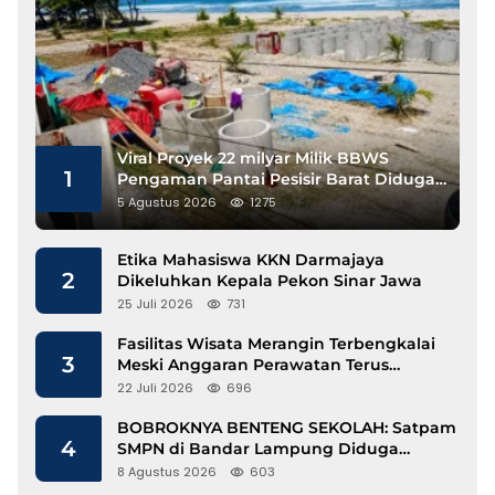
Viral Proyek 22 milyar Milik BBWS
1
Pengaman Pantai Pesisir Barat Diduga
Gunakan Besi Banci
5 Agustus 2026
1275
Etika Mahasiswa KKN Darmajaya
2
Dikeluhkan Kepala Pekon Sinar Jawa
25 Juli 2026
731
Fasilitas Wisata Merangin Terbengkalai
3
Meski Anggaran Perawatan Terus
Mengalir
22 Juli 2026
696
BOBROKNYA BENTENG SEKOLAH: Satpam
4
SMPN di Bandar Lampung Diduga
Lecehkan Siswi
8 Agustus 2026
603