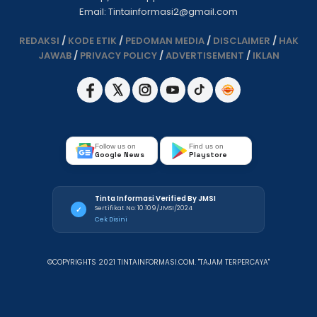
Email: Tintainformasi2@gmail.com
REDAKSI
/
KODE ETIK
/
PEDOMAN MEDIA
/
DISCLAIMER
/
HAK
JAWAB
/
PRIVACY POLICY
/
ADVERTISEMENT
/
IKLAN
Follow us on
Find us on
Google News
Playstore
Tinta Informasi Verified By JMSI
Sertifikat No: 10.109/JMSI/2024
✓
Cek Disini
©COPYRIGHTS 2021 TINTAINFORMASI.COM. "TAJAM TERPERCAYA"