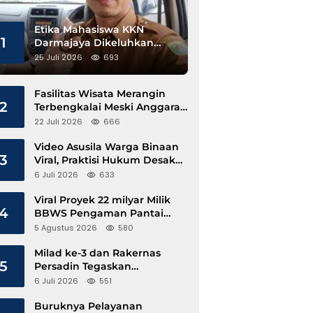
Etika Mahasiswa KKN
1
Darmajaya Dikeluhkan
Kepala Pekon Sinar Jawa
25 Juli 2026
693
Fasilitas Wisata Merangin
2
Terbengkalai Meski Anggaran
Perawatan Terus Mengalir
22 Juli 2026
666
Video Asusila Warga Binaan
3
Viral, Praktisi Hukum Desak
Evaluasi Lapas Tanjung Raja
6 Juli 2026
633
Viral Proyek 22 milyar Milik
4
BBWS Pengaman Pantai
Pesisir Barat Diduga
5 Agustus 2026
580
Gunakan Besi Banci
Milad ke-3 dan Rakernas
5
Persadin Tegaskan
Komitmen Transformasi
6 Juli 2026
551
Advokat Profesional di Era
Digital
Buruknya Pelayanan