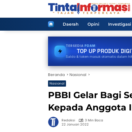
Langsung
ke
konten
Home
Daerah
Opini
Investigasi
TERSEDIA
PAKET DATA
TOP UP PRODUK DIGI
Saldo & token masuk otomatis dalam hi
Beranda
Nasional
Nasional
PBBI Gelar Bagi 
Kepada Anggota 
Redaksi
3 Min Baca
22 Januari 2022