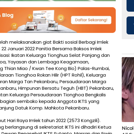
lah melaksanakan giat Bakti sosial Berbagi Imlek
u, 22 Januari 2022 Panitia Bersama Baksos Imlek
nisasi: Ikatan Keluarga Tionghua Selat Panjang dan
nghoa, Yayasan dan Lembaga Keagamaan,
ng Thian Miao / Kwan Tee Kong Bio) Palas-Rumbai,
an Tionghoa Rokan Hilir (HPT Rohil), Keluarga
aran Marga Tan Pekanbaru, Persaudaraan Marga
anbaru, Himpunan Bersatu Teguh (HBT) Pekanbaru,
atan Keluarga Persaudaraan Tionghoa Bengkalis
embagian sembako kepada Anggota IKTS yang
 Tanjung Datuk Komp. Mahkota Pekanbaru.
t Hari Raya Imlek tahun 2022 (2573 Kongzili).
erlangsung di sekretariat IKTS ini dihadiri Ketua
 Dewan Penasehat IKTS Sutanto, Masran dan Erwin,