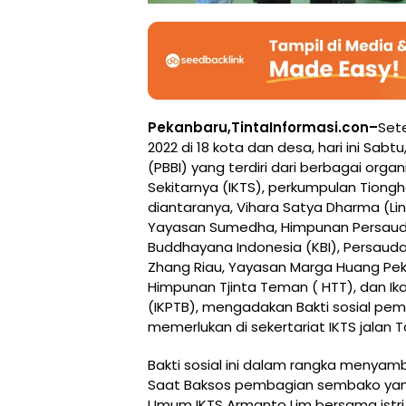
Pekanbaru,TintaInformasi.con–
Sete
2022 di 18 kota dan desa, hari ini Sabt
(PBBI) yang terdiri dari berbagai orga
Sekitarnya (IKTS), perkumpulan Tio
diantaranya, Vihara Satya Dharma (Li
Yayasan Sumedha, Himpunan Persaudara
Buddhayana Indonesia (KBI), Persaud
Zhang Riau, Yayasan Marga Huang Pek
Himpunan Tjinta Teman ( HTT), dan Ik
(IKPTB), mengadakan Bakti sosial p
memerlukan di sekertariat IKTS jalan
Bakti sosial ini dalam rangka menyambu
Saat Baksos pembagian sembako yang b
Umum IKTS Armanto Lim bersama istri,