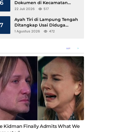
6
Dokumen di Kecamatan
Pangkalan Susu, Kinerja
22 Juli 2026
517
Disdukcapil Langkat Disorot
Ayah Tiri di Lampung Tengah
7
Ditangkap Usai Diduga
Hamili Anak di Bawah Umur
1 Agustus 2026
472