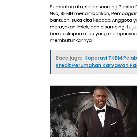
Sementara itu, salah seorang Panitia
Nyo, SE.MH menambahkan, Pembagian s
bantuan, suka cita kepada Anggota
merayakan Imlek, dan disamping itu
berkecukupan atau yang mempunyai re
membutuhkannya.
Baca juga:
Koperasi TKBM Pela
Kredit Perumahan Karyawan Pa