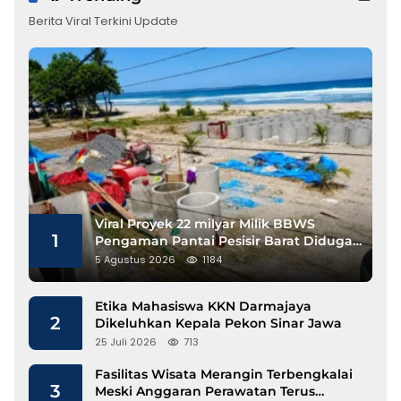
Berita Viral Terkini Update
Viral Proyek 22 milyar Milik BBWS
1
Pengaman Pantai Pesisir Barat Diduga
Gunakan Besi Banci
5 Agustus 2026
1184
Etika Mahasiswa KKN Darmajaya
2
Dikeluhkan Kepala Pekon Sinar Jawa
25 Juli 2026
713
Fasilitas Wisata Merangin Terbengkalai
3
Meski Anggaran Perawatan Terus