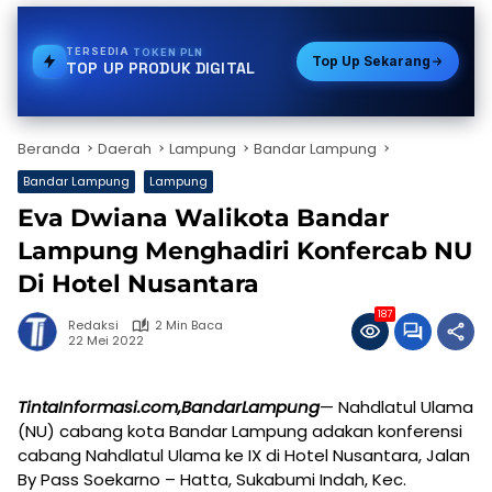
TERSEDIA
PULSA
Top Up Sekarang
TOP UP PRODUK DIGITAL
Beranda
Daerah
Lampung
Bandar Lampung
Bandar Lampung
Lampung
Eva Dwiana Walikota Bandar
Lampung Menghadiri Konfercab NU
Di Hotel Nusantara
187
Redaksi
2 Min Baca
22 Mei 2022
TintaInformasi.com,BandarLampung
— Nahdlatul Ulama
(NU) cabang kota Bandar Lampung adakan konferensi
cabang Nahdlatul Ulama ke IX di Hotel Nusantara, Jalan
By Pass Soekarno – Hatta, Sukabumi Indah, Kec.