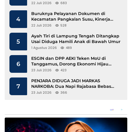
Mengalir
22 Juli 2026
683
Buruknya Pelayanan Dokumen di
4
Kecamatan Pangkalan Susu, Kinerja
Disdukcapil Langkat Disorot
22 Juli 2026
528
Ayah Tiri di Lampung Tengah Ditangkap
5
Usai Diduga Hamili Anak di Bawah Umur
1 Agustus 2026
489
ESGIN dan DPP AEKI Teken MoU di
6
Tanggamus, Dorong Ekonomi Hijau
Berbasis Kopi dan Perdagangan Karbon
23 Juli 2026
423
PENJARA DIDUGA JADI MARKAS
7
NARKOBA: Dua Napi Rajabasa Bebas
Gunakan HP, Muncul Dugaan
23 Juli 2026
366
Keterlibatan Oknum Petugas