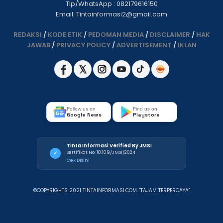
Tlp/WhatsApp : 082179616150
Email: Tintainformasi2@gmail.com
REDAKSI
/
KODE ETIK
/
PEDOMAN MEDIA
/
DISCLAIMER
/
HAK
JAWAB
/
PRIVACY POLICY
/
ADVERTISEMENT
/
IKLAN
Follow us on
Find us on
Google News
Playstore
Tinta Informasi Verified By JMSI
Sertifikat No: 10.109/JMSI/2024
✓
Cek Disini
©COPYRIGHTS 2021 TINTAINFORMASI.COM. "TAJAM TERPERCAYA"