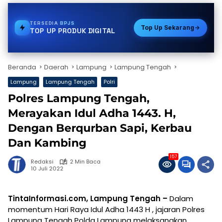
TERSEDIA
GAS
Top Up Sekarang
TOP UP PRODUK DIGITAL
Beranda
Daerah
Lampung
Lampung Tengah
Lampung
Lampung Tengah
Polri
Polres Lampung Tengah,
Merayakan Idul Adha 1443. H,
Dengan Berqurban Sapi, Kerbau
Dan Kambing
157
Redaksi
2 Min Baca
10 Juli 2022
TintaInformasi.com, Lampung Tengah –
Dalam
momentum Hari Raya Idul Adha 1443 H , jajaran Polres
Lampung Tengah Polda Lampung melaksanakan