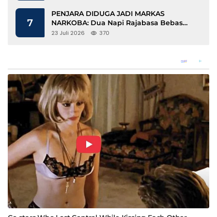
PENJARA DIDUGA JADI MARKAS
7
NARKOBA: Dua Napi Rajabasa Bebas
Gunakan HP, Muncul Dugaan
23 Juli 2026
370
Keterlibatan Oknum Petugas