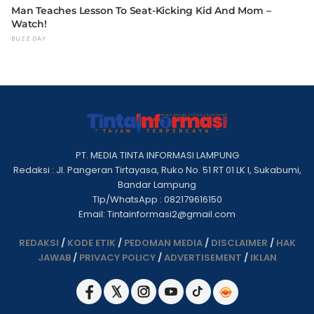
PT. MEDIA TINTA INFORMASI LAMPUNG
Redaksi : Jl. Pangeran Tirtayasa, Ruko No. 51 RT 01 LK I, Sukabumi,
Bandar Lampung
Tlp/WhatsApp : 082179616150
Email: Tintainformasi2@gmail.com
REDAKSI
/
KODE ETIK
/
PEDOMAN MEDIA
/
DISCLAIMER
/
HAK
JAWAB
/
PRIVACY POLICY
/
ADVERTISEMENT
/
IKLAN