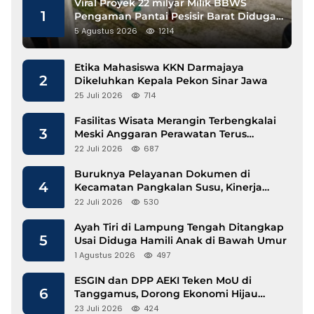
Viral Proyek 22 milyar Milik BBWS
1
Pengaman Pantai Pesisir Barat Diduga
Gunakan Besi Banci
5 Agustus 2026
1214
Etika Mahasiswa KKN Darmajaya
2
Dikeluhkan Kepala Pekon Sinar Jawa
25 Juli 2026
714
Fasilitas Wisata Merangin Terbengkalai
3
Meski Anggaran Perawatan Terus
Mengalir
22 Juli 2026
687
Buruknya Pelayanan Dokumen di
4
Kecamatan Pangkalan Susu, Kinerja
Disdukcapil Langkat Disorot
22 Juli 2026
530
Ayah Tiri di Lampung Tengah Ditangkap
5
Usai Diduga Hamili Anak di Bawah Umur
1 Agustus 2026
497
ESGIN dan DPP AEKI Teken MoU di
6
Tanggamus, Dorong Ekonomi Hijau
Berbasis Kopi dan Perdagangan Karbon
23 Juli 2026
424