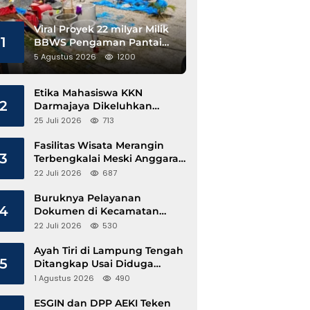
Viral Proyek 22 milyar Milik
1
BBWS Pengaman Pantai
Pesisir Barat Diduga
5 Agustus 2026
1200
Gunakan Besi Banci
Etika Mahasiswa KKN
2
Darmajaya Dikeluhkan
Kepala Pekon Sinar Jawa
25 Juli 2026
713
Fasilitas Wisata Merangin
3
Terbengkalai Meski Anggaran
Perawatan Terus Mengalir
22 Juli 2026
687
Buruknya Pelayanan
4
Dokumen di Kecamatan
Pangkalan Susu, Kinerja
22 Juli 2026
530
Disdukcapil Langkat Disorot
Ayah Tiri di Lampung Tengah
5
Ditangkap Usai Diduga
Hamili Anak di Bawah Umur
1 Agustus 2026
490
ESGIN dan DPP AEKI Teken