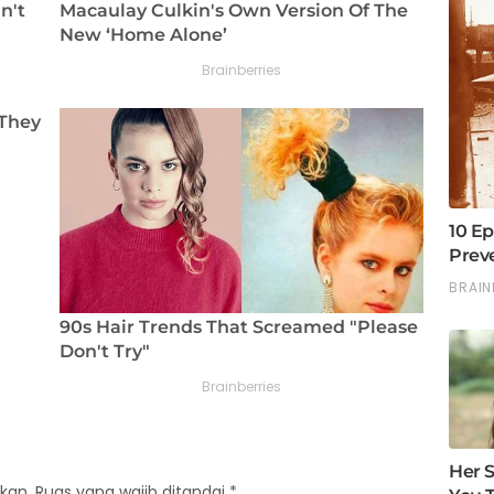
kan.
Ruas yang wajib ditandai
*