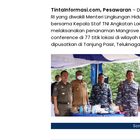
TintaInformasi.com, Pesawaran
– D
RI yang diwakili Menteri Lingkungan Hid
bersama Kepala Staf TNI Angkatan Lau
melaksanakan penanaman Mangrove Na
conference di 77 titik lokasi di wilay
dipusatkan di Tanjung Pasir, Telukna
Scr