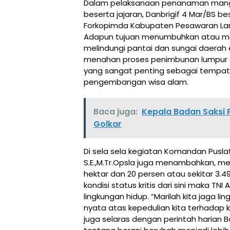
Dalam pelaksanaan penanaman mangr
beserta jajaran, Danbrigif 4 Mar/BS be
Forkopimda Kabupaten Pesawaran Lam
Adapun tujuan menumbuhkan atau m
melindungi pantai dan sungai daerah e
menahan proses penimbunan lumpur 
yang sangat penting sebagai tempat 
pengembangan wisa alam.
Baca juga:
Kepala Badan Saksi P
Golkar
Di sela sela kegiatan Komandan Puslat
S.E.,M.Tr.Opsla juga menambahkan, me
hektar dan 20 persen atau sekitar 3.4
kondisi status kritis dari sini maka T
lingkungan hidup. “Marilah kita jaga 
nyata atas kepedulian kita terhadap kele
juga selaras dengan perintah harian 