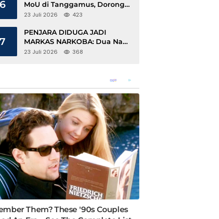
6
MoU di Tanggamus, Dorong
Ekonomi Hijau Berbasis Kopi
23 Juli 2026
423
dan Perdagangan Karbon
PENJARA DIDUGA JADI
7
MARKAS NARKOBA: Dua Napi
Rajabasa Bebas Gunakan HP,
23 Juli 2026
368
Muncul Dugaan Keterlibatan
Oknum Petugas