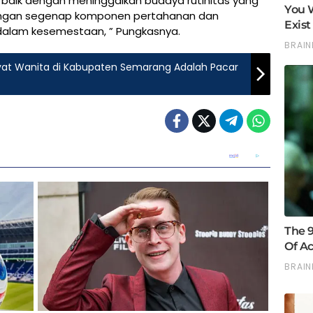
 baik dengan meninggalkan budaya rutinitas yang
s dengan segenap komponen pertahanan dan
dalam kesemestaan, ” Pungkasnya.
ayat Wanita di Kabupaten Semarang Adalah Pacar