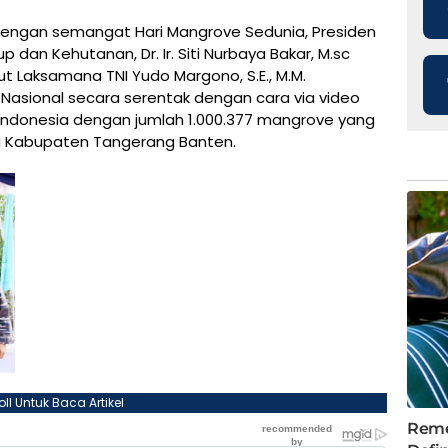
engan semangat Hari Mangrove Sedunia, Presiden
up dan Kehutanan, Dr. Ir. Siti Nurbaya Bakar, M.sc
t Laksamana TNI Yudo Margono, S.E., M.M.
sional secara serentak dengan cara via video
ah Indonesia dengan jumlah 1.000.377 mangrove yang
ga Kabupaten Tangerang Banten.
oll Untuk Baca Artikel