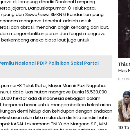
ove di Lampung dihadiri Danlanal Lampung
serta jajaran, Danpuslatpurmar-8 Teluk Ratai,
pung dan Siswa/siswi SMKN 6 Bandar Lampung.
enanam mangrove tersebut adalah untuk
rosi dan abrasi, menahan angin kencang dari laut,
dan mengembalikan peran dan fungsi mangrove
berkembang aneka biota laut juga untuk
emilu Nasional PDIP Polisikan Saksi Partai
purmar-8 Teluk Ratai, Mayor Marinir Fuzi Nugraha,
nurut data luas hutan mangrove Dunia 16.530.000
90.000 hektar ada di indonesia sebagian dalam
NI AL berperan besar untuk mengembalikan kelestarian
lingkungan demi hidup dan kehidupan dengan tindakan
starian alam kita mulai dari diri kita sendiri hal ini
Bapak KASAL Laksamana TNI Yudo Margono S.E., M.M