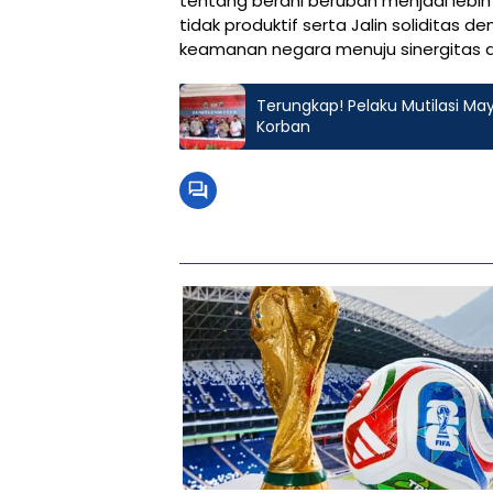
tentang berani berubah menjadi lebih
tidak produktif serta Jalin solidita
keamanan negara menuju sinergitas 
Terungkap! Pelaku Mutilasi M
Korban