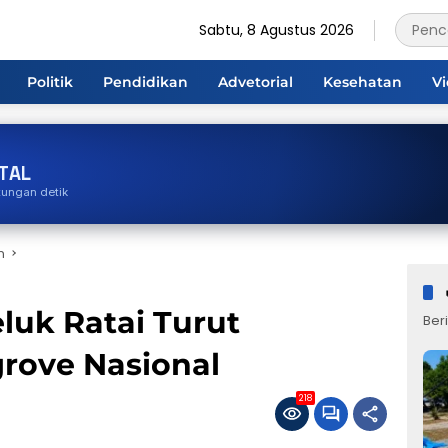
Sabtu, 8 Agustus 2026
Politik
Pendidikan
Advetorial
Kesehatan
V
TAL
tungan detik
n
luk Ratai Turut
Beri
ove Nasional
218