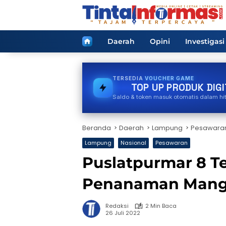
Langsung
ke
konten
Home
Daerah
Opini
Investigasi
TERSEDIA
GAS
TOP UP PRODUK DIGI
Saldo & token masuk otomatis dalam hi
Beranda
Daerah
Lampung
Pesawara
Lampung
Nasional
Pesawaran
Puslatpurmar 8 Te
Penanaman Mangr
Redaksi
2 Min Baca
26 Juli 2022