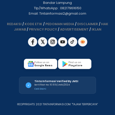
Bandar Lampung
Tlp/WhatsApp : 082179616150
Email: Tintainformasi2@gmail.com
REDAKSI
/
KODE ETIK
/
PEDOMAN MEDIA
/
DISCLAIMER
/
HAK
JAWAB
/
PRIVACY POLICY
/
ADVERTISEMENT
/
IKLAN
Follow us on
Find us on
Google News
Playstore
Tinta Informasi Verified By JMSI
Sertifikat No: 10.109/JMSI/2024
✓
Cek Disini
©COPYRIGHTS 2021 TINTAINFORMASI.COM. "TAJAM TERPERCAYA"