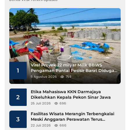
Viral Proyek 22 milyar Milik BBWS
1
Pengaman Pantai Pesisir Barat Diduga
Gunakan Besi Banci
5 Agustus 2026
759
Etika Mahasiswa KKN Darmajaya
2
Dikeluhkan Kepala Pekon Sinar Jawa
25 Juli 2026
696
Fasilitas Wisata Merangin Terbengkalai
3
Meski Anggaran Perawatan Terus
Mengalir
22 Juli 2026
666