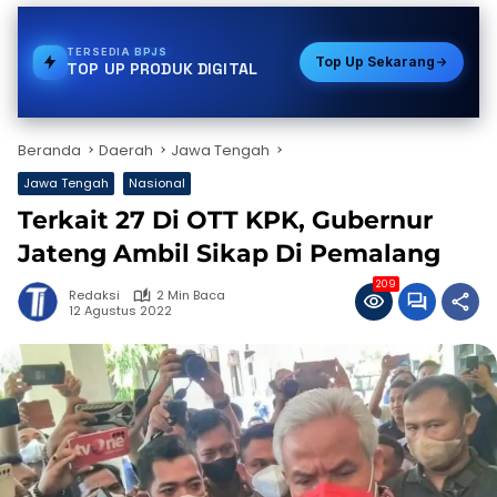
TERSEDIA
TOKEN PLN
Top Up Sekarang
TOP UP PRODUK DIGITAL
Beranda
Daerah
Jawa Tengah
Jawa Tengah
Nasional
Terkait 27 Di OTT KPK, Gubernur
Jateng Ambil Sikap Di Pemalang
209
Redaksi
2 Min Baca
12 Agustus 2022