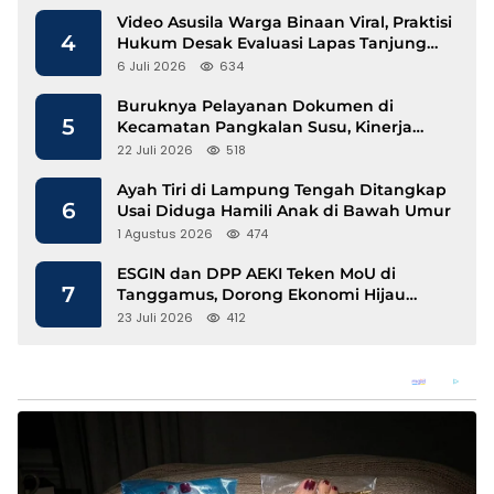
Video Asusila Warga Binaan Viral, Praktisi
4
Hukum Desak Evaluasi Lapas Tanjung
Raja
6 Juli 2026
634
Buruknya Pelayanan Dokumen di
5
Kecamatan Pangkalan Susu, Kinerja
Disdukcapil Langkat Disorot
22 Juli 2026
518
Ayah Tiri di Lampung Tengah Ditangkap
6
Usai Diduga Hamili Anak di Bawah Umur
1 Agustus 2026
474
ESGIN dan DPP AEKI Teken MoU di
7
Tanggamus, Dorong Ekonomi Hijau
Berbasis Kopi dan Perdagangan Karbon
23 Juli 2026
412